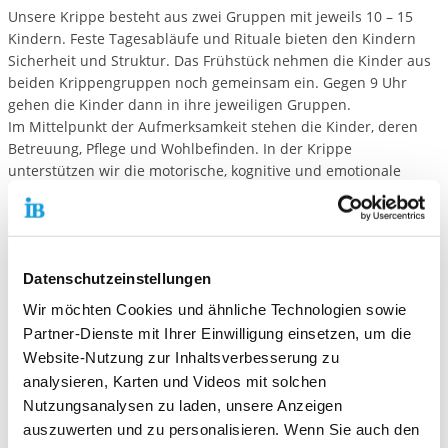
Unsere Krippe besteht aus zwei Gruppen mit jeweils 10 – 15
Kindern. Feste Tagesabläufe und Rituale bieten den Kindern
Sicherheit und Struktur. Das Frühstück nehmen die Kinder aus
beiden Krippengruppen noch gemeinsam ein. Gegen 9 Uhr
gehen die Kinder dann in ihre jeweiligen Gruppen.
Im Mittelpunkt der Aufmerksamkeit stehen die Kinder, deren
Betreuung, Pflege und Wohlbefinden. In der Krippe
unterstützen wir die motorische, kognitive und emotionale
Entwicklung der Kinder und helfen dabei, soziale Kompetenzen
zu entwickeln. Wir legen Wert auf altersspezifisches Spiel als
Voraussetzung für ein soziales, sachbezogenes Lernen während
des Tagesablaufes. Dazu gehören feste Essenszeiten und der
Datenschutzeinstellungen
Mittagsschlaf.
Wir möchten Cookies und ähnliche Technologien sowie
Neu hinzukommende Kinder gewöhnen wir, in Anwesenheit
Partner-Dienste mit Ihrer Einwilligung einsetzen, um die
einer vertrauten Person, ein. Behutsam führen wir sie an
Website-Nutzung zur Inhaltsverbesserung zu
andere Kinder und anderes Spielzeug heran. Unser
analysieren, Karten und Videos mit solchen
Vertrauensverhältnis zu den Eltern fördern wir, indem wir
regelmäßig Gespräche führen und unsere Arbeit transparent
Nutzungsanalysen zu laden, unsere Anzeigen
machen.
auszuwerten und zu personalisieren. Wenn Sie auch den