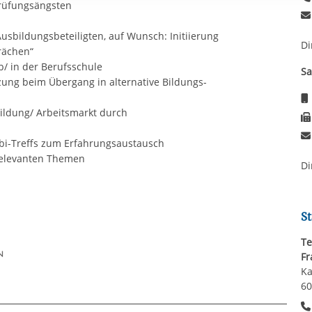
rüfungsängsten
rstreckt sich nicht auf notwendige Cookies, die erforderlich zur B
n und somit gewünschten Website-Funktionen sind. Diese Cooki
usbildungsbeteiligten, auf Wunsch: Initiierung
ressen und daher unabhängig von einer Einwilligung.
Di
rächen“
b/ in der Berufsschule
Sa
ung beim Übergang in alternative Bildungs-
ldung/ Arbeitsmarkt durch
bi-Treffs zum Erfahrungsaustausch
relevanten Themen
Di
St
Te
Fr
Ka
60