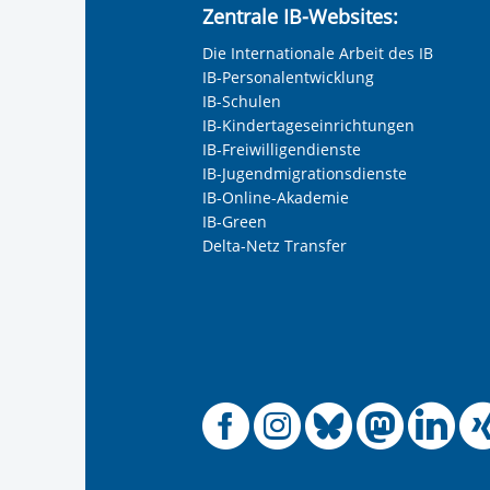
Zentrale IB-Websites:
Keine Angabe
Die Internationale Arbeit des IB
Frau
IB-Personalentwicklung
Herr
IB-Schulen
IB-Kindertageseinrichtungen
Neutrale Anrede
IB-Freiwilligendienste
Unternehmen
IB-Jugendmigrationsdienste
IB-Online-Akademie
IB-Green
Delta-Netz Transfer
Nachname, Vorname
*
Adresse (PLZ, Ort, Strasse)
Offizielle
Offiziel
Offizi
Off
O
Ihre E-Mail-Adresse
*