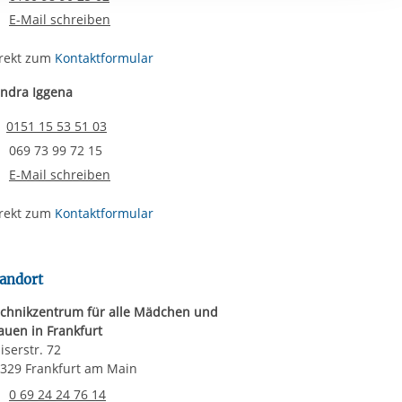
ereitstellung
E-Mail schreiben
es setzen wir
rekt zum
Kontaktformular
ndra Iggena
Email senden
0151 15 53 51 03
Faxnummer
069 73 99 72 15
E-Mail schreiben
rekt zum
Kontaktformular
andort
chnikzentrum für alle Mädchen und
auen in Frankfurt
iserstr. 72
329 Frankfurt am Main
Telefonnummer
0 69 24 24 76 14