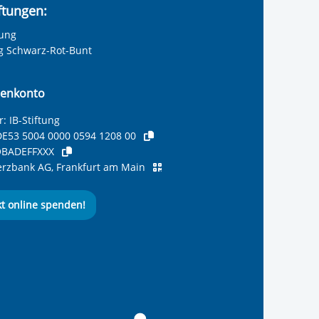
iftungen:
tung
ng Schwarz-Rot-Bunt
enkonto
: IB-Stiftung
E53 5004 0000 0594 1208 00
BADEFFXXX
zbank AG, Frankfurt am Main
kt online spenden!
ernationalen Bund
 Internationalen Bund
 Internationalen Bund
 des Internationalen B
e des Internationalen 
 des Internationalen Bu
Seite des International
ube-Kanal des Internat