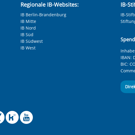
Regionale IB-Websites:
IB-St
IB Berlin-Brandenburg
IB-Stif
IB Mitte
Stiftu
IB Nord
IB Süd
Spend
IB Südwest
IB West
Inhaber
IBAN:
D
BIC:
CO
Commer
Dire
 Facebook-Seite des Int
le Instagram-Seite des
elle BlueSky-Seite des
izielle Mastodon-Seite
ffizielle LinkedIn-Seit
Offizielle Xing-Seite
Offizielle Kununu-
Offizieller YouT