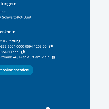
iftungen:
tung
ng Schwarz-Rot-Bunt
enkonto
: IB-Stiftung
E53 5004 0000 0594 1208 00
BADEFFXXX
zbank AG, Frankfurt am Main
kt online spenden!
ernationalen Bund
 Internationalen Bund
 Internationalen Bund
 des Internationalen B
e des Internationalen 
 des Internationalen Bu
Seite des International
ube-Kanal des Internat