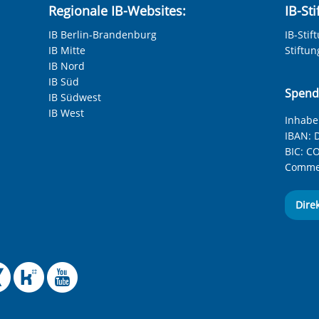
Regionale IB-Websites:
IB-St
IB Berlin-Brandenburg
IB-Stif
IB Mitte
Stiftu
IB Nord
IB Süd
Spend
IB Südwest
IB West
Inhaber
IBAN:
D
BIC:
CO
Commer
Dire
 Facebook-Seite des Int
le Instagram-Seite des
elle BlueSky-Seite des
izielle Mastodon-Seite
ffizielle LinkedIn-Seit
Offizielle Xing-Seite
Offizielle Kununu-
Offizieller YouT