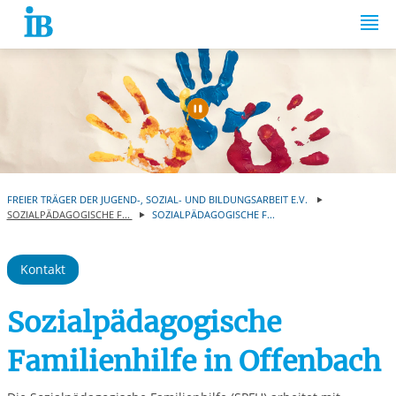
Springe zum Inhalt
Automatische Wiede
FREIER TRÄGER DER JUGEND-, SOZIAL- UND BILDUNGSARBEIT E.V.
SOZIALPÄDAGOGISCHE F...
SOZIALPÄDAGOGISCHE F...
Kontakt
Sozialpädagogische
Familienhilfe in Offenbach