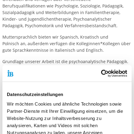
Berufsqualifikationen wie Psychologie, Soziologie, Pädagogik,
Sozialpädagogik und Weiterbildungen in Familientherapie,
Kinder- und Jugendlichentherapie, Psychoanalytischer
Pädagogik, Psychomotorik und Verfahrensbeistandschaft.
Muttersprachlich bieten wir Spanisch, Kroatisch und
Polnisch an, außerdem verfügen die Kolleginnen*Kollegen über
gute Sprachkenntnisse in Italienisch und Englisch.
Grundlage unserer Arbeit ist die psychoanalytische Pädagogik.
Die Mitarbeiter*innen der SPFH beraten und helfen einen
Klärungsprozess in Gang zu setzen.
Sie unterstützen und Entlasten bei Konflikten, Krisen und
Datenschutzeinstellungen
Erziehungsproblemen und helfen Lösungsansätze zu finden ,
die für die Stabilisierung der Familie und die Entwicklung der
Wir möchten Cookies und ähnliche Technologien sowie
Kinder und Jugendlichen notwendig sind.
Partner-Dienste mit Ihrer Einwilligung einsetzen, um die
Website-Nutzung zur Inhaltsverbesserung zu
Der familiäre Hintergrund wird dabei stets einbezogen.
analysieren, Karten und Videos mit solchen
Nutzungsanalysen zu laden, unsere Anzeigen
Die Hilfen finden in den Räumen der SPFH (in Offenbach wie