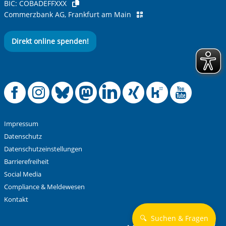
BIC:
COBADEFFXXX
Ihre Nachricht
*
Commerzbank AG, Frankfurt am Main
Direkt online spenden!
Offizielle Facebook
Offizielle Instag
Offizielle Blue
Offizielle M
Offizielle
Offiziel
Offiz
Off
Anti-Roboter-Verifizierung
Hier klicken
Friendly
Captcha ⇗
Impressum
Alle Informationen zum Schutz der Daten sind sind in
Datenschutz
unserer
Datenschutzerklärung
aufrufbar.
Datenschutzeinstellungen
Barrierefreiheit
Absenden
Social Media
Compliance & Meldewesen
Kontakt
🔍
Suchen & Fragen