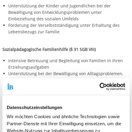
Unterstützung der Kinder und Jugendlichen bei der
Bewältigung von Entwicklungsproblemen unter
Einbeziehung des sozialen Umfelds
Förderung der Verselbstständigung unter Erhaltung des
Lebensbezugs zur Familie
Sozialpädagogische Familienhilfe (§ 31 SGB VIII)
intensive Betreuung und Begleitung von Familien in ihren
Erziehungsaufgaben
Unterstützung bei der Bewältigung von Alltagsproblemen,
der Lösung von Konflikten und Krisen sowie im Kontakt mit
Ämtern und Institutionen
Förderung der Hilfe zur Selbsthilfe
Datenschutzeinstellungen
Wir möchten Cookies und ähnliche Technologien sowie
Die Voraussetzungen
Partner-Dienste mit Ihrer Einwilligung einsetzen, um die
Website-Nutzung zur Inhaltsverbesserung zu