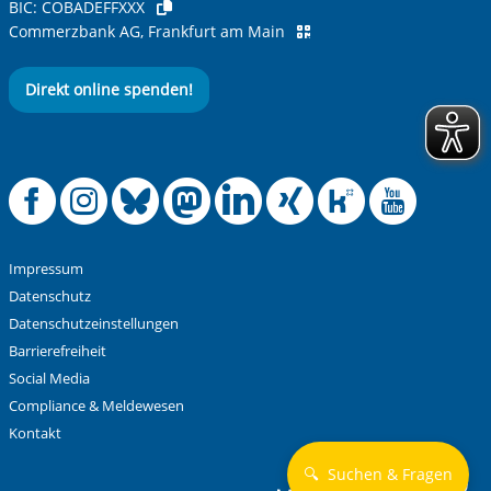
BIC:
COBADEFFXXX
Ihre Nachricht
*
Commerzbank AG, Frankfurt am Main
Direkt online spenden!
Offizielle Facebook
Offizielle Instag
Offizielle Blue
Offizielle M
Offizielle
Offiziel
Offiz
Off
Anti-Roboter-Verifizierung
Hier klicken
Friendly
Captcha ⇗
Impressum
Alle Informationen zum Schutz der Daten sind sind in
Datenschutz
unserer
Datenschutzerklärung
aufrufbar.
Datenschutzeinstellungen
Barrierefreiheit
Absenden
Social Media
Compliance & Meldewesen
Kontakt
🔍
Suchen & Fragen