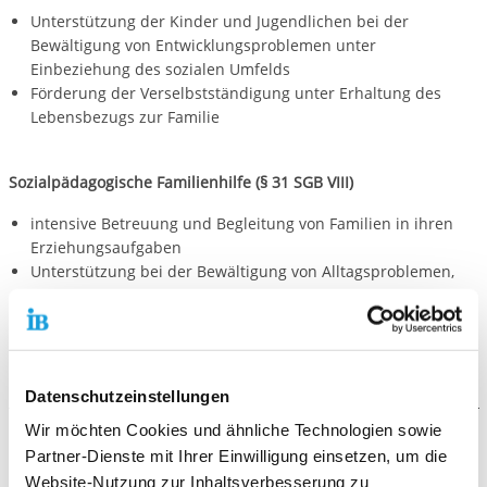
Unterstützung der Kinder und Jugendlichen bei der
Bewältigung von Entwicklungsproblemen unter
Einbeziehung des sozialen Umfelds
Förderung der Verselbstständigung unter Erhaltung des
Lebensbezugs zur Familie
Sozialpädagogische Familienhilfe (§ 31 SGB VIII)
intensive Betreuung und Begleitung von Familien in ihren
Erziehungsaufgaben
Unterstützung bei der Bewältigung von Alltagsproblemen,
der Lösung von Konflikten und Krisen sowie im Kontakt mit
Ämtern und Institutionen
Förderung der Hilfe zur Selbsthilfe
Datenschutzeinstellungen
Wir möchten Cookies und ähnliche Technologien sowie
Die Voraussetzungen
Partner-Dienste mit Ihrer Einwilligung einsetzen, um die
Website-Nutzung zur Inhaltsverbesserung zu