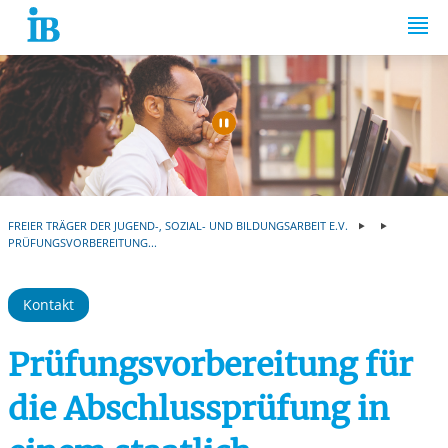
Springe zum Inhalt
Automatische Wiede
FREIER TRÄGER DER JUGEND-, SOZIAL- UND BILDUNGSARBEIT E.V.
PRÜFUNGSVORBEREITUNG...
Kontakt
Prüfungsvorbereitung für
die Abschlussprüfung in