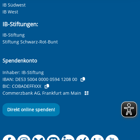
IB Südwest
IB West
Ihre E-Mail-Adresse
*
IB-Stiftungen:
IB-Stiftung
Ihre Telefonnummer
Stiftung Schwarz-Rot-Bunt
Spendenkonto
Betreff ihrer Anfrage
Inhaber: IB-Stiftung
IBAN:
DE53 5004 0000 0594 1208 00
BIC:
COBADEFFXXX
Ihre Nachricht
*
Commerzbank AG, Frankfurt am Main
Direkt online spenden!