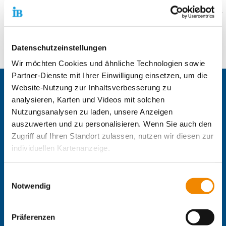
Weitere Informationen
Datenschutzeinstellungen
2 Jahre Vollzeit in Blockform
Wir möchten Cookies und ähnliche Technologien sowie
Partner-Dienste mit Ihrer Einwilligung einsetzen, um die
Website-Nutzung zur Inhaltsverbesserung zu
Zentrale IB-Websites:
analysieren, Karten und Videos mit solchen
Die Internationale Arbeit des IB
Nutzungsanalysen zu laden, unsere Anzeigen
IB-Personalentwicklung
auszuwerten und zu personalisieren. Wenn Sie auch den
IB-Schulen
Zugriff auf Ihren Standort zulassen, nutzen wir diesen zur
IB-Kindertageseinrichtungen
individuellen Kartenanzeige.
IB-Freiwilligendienste
IB-Jugendmigrationsdienste
Soweit es für diese Zwecke erforderlich ist, erhalten
IB-Online-Akademie
Einwilligungsauswahl
unsere Partner Daten wie Ihre IP-Adresse und
IB-Green
Notwendig
Delta-Netz Transfer
verarbeiten diese zusammen mit Daten von anderen
Websites. Die Partner erkennen mitunter auch, wenn Sie
Regionale IB-Websites:
Präferenzen
zum Website-Besuch verschiedene Geräte verwenden,