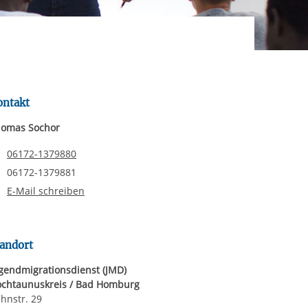
rgabe starten/stoppen
ereitstellung
es setzen wir
ontakt
omas Sochor
Telefonnummer
06172-1379880
Faxnummer
06172-1379881
E-Mail schreiben
andort
gendmigrationsdienst (JMD)
chtaunuskreis / Bad Homburg
hnstr. 29