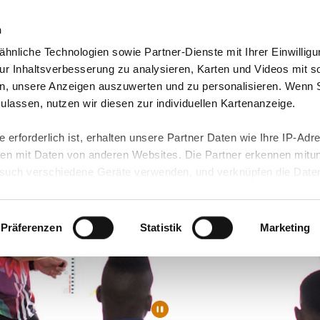
n
hnliche Technologien sowie Partner-Dienste mit Ihrer Einwilligu
orte & Angebote
Presse & Themen
Jobs & Karriere
r Inhaltsverbesserung zu analysieren, Karten und Videos mit s
n, unsere Anzeigen auszuwerten und zu personalisieren. Wenn 
 zulassen, nutzen wir diesen zur individuellen Kartenanzeige.
 erforderlich ist, erhalten unsere Partner Daten wie Ihre IP-Adr
n mit Daten von anderen Websites. Die Partner erkennen mitun
uch verschiedene Geräte verwenden, und verknüpfen die Date
kann die Datenübertragung in Drittländer (insb. die USA) nicht
rt ist kein der EU gleichwertiges Datenschutzniveau gewährlei
hre Daten führen kann.
Präferenzen
Statistik
Marketing
 in unseren
Datenschutzhinweisen
und in unserer
Cookie-Über
site-Funktionen für diese Zwecke aktiviert sind, müssen Sie al
können mittels nachfolgender Buttons über Ihre Einwilligung für
 erteilte Einwilligung stets für die Zukunft widerrufen. Bitte be