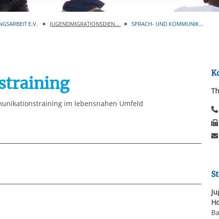
Automatische Wiede
rstreckt sich nicht auf notwendige Cookies, die erforderlich zur B
n und somit gewünschten Website-Funktionen sind. Diese Cooki
NGSARBEIT E.V.
JUGENDMIGRATIONSDIEN...
SPRACH- UND KOMMUNIK...
ressen und daher unabhängig von einer Einwilligung.
K
training
Th
mmunikationstraining im lebensnahen Umfeld
St
chen im Alter von 12 bis 26 Jahren mit
Ju
Ho
Ba