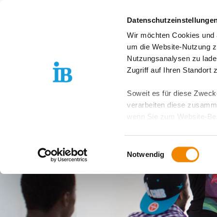
Springe zum Inhalt
Datenschutzeinstellunge
Wir möchten Cookies und ä
Über uns
Stand
um die Website-Nutzung zu
Nutzungsanalysen zu lade
Zugriff auf Ihren Standort
Soweit es für diese Zwecke
verarbeiten diese zusamme
wenn Sie zum Website-Bes
geräteübergreifend. Dabei 
ausgeschlossen werden. Do
Einwilligungsauswahl
zusätzlichen Risiken für I
Notwendig
Weitere Details finden Sie
Sie möchten, dass alle Web
Kategorien auswählen. Sie 
Zwecke entscheiden und Ihre