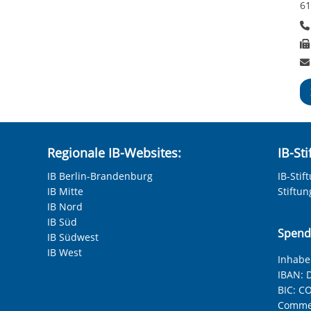
rucksfähigkeit
61
den, Fahrpläne, Anträge, etc)
Regionale IB-Websites:
IB-St
IB Berlin-Brandenburg
IB-Stif
IB Mitte
Stiftu
IB Nord
IB Süd
Spend
IB Südwest
IB West
Inhaber
IBAN:
D
BIC:
CO
Commer