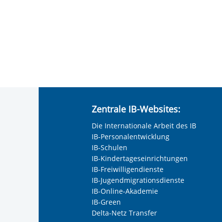
Verbesserung der Sprach- und Ausd
Orientierung im Alltag (bspw. Behör
Zentrale IB-Websites:
Die Internationale Arbeit des IB
IB-Personalentwicklung
IB-Schulen
IB-Kindertageseinrichtungen
IB-Freiwilligendienste
IB-Jugendmigrationsdienste
IB-Online-Akademie
IB-Green
Delta-Netz Transfer