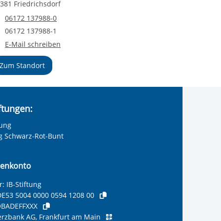
381 Friedrichsdorf
Telefonnummer
06172 137988-0
Faxnummer
06172 137988-1
E-Mail an Jugendmigrationsdienst (JMD) Hochtaunuskreis / Bad 
E-Mail schreiben
Zum Standort
iftungen:
tung
ng Schwarz-Rot-Bunt
enkonto
: IB-Stiftung
E53 5004 0000 0594 1208 00
BADEFFXXX
zbank AG, Frankfurt am Main