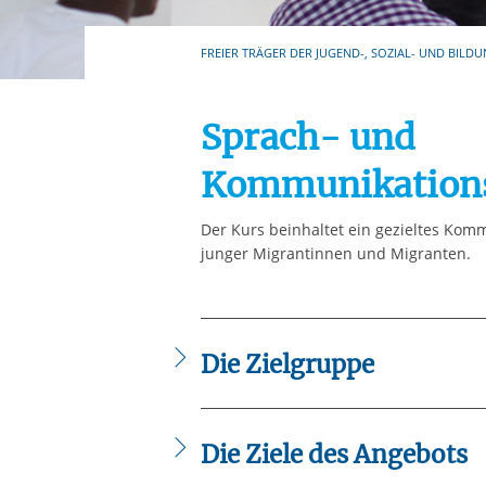
Ihre etwaige Einwilligung e
der von Ihnen aufgerufene
FREIER TRÄGER DER JUGEND-, SOZIAL- UND BILDU
aufgrund berechtigter Inte
Sprach- und
Kommunikations
Der Kurs beinhaltet ein gezieltes Ko
junger Migrantinnen und Migranten.
Die Zielgruppe
Das Angebot richtet sich an junge Mens
Migrationshintergrund.
Die Ziele des Angebots