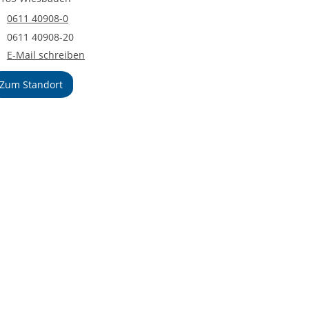
Telefonnummer
0611 40908-0
Faxnummer
0611 40908-20
E-Mail an Bildungszentrum Wiesbaden
E-Mail schreiben
Zum Standort