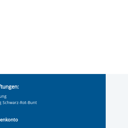
iftungen:
tung
ng Schwarz-Rot-Bunt
enkonto