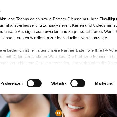
n
hnliche Technologien sowie Partner-Dienste mit Ihrer Einwilligu
orte & Angebote
Presse & Themen
Jobs & Karriere
r Inhaltsverbesserung zu analysieren, Karten und Videos mit s
n, unsere Anzeigen auszuwerten und zu personalisieren. Wenn 
 zulassen, nutzen wir diesen zur individuellen Kartenanzeige.
 erforderlich ist, erhalten unsere Partner Daten wie Ihre IP-Adr
n mit Daten von anderen Websites. Die Partner erkennen mitun
uch verschiedene Geräte verwenden, und verknüpfen die Date
kann die Datenübertragung in Drittländer (insb. die USA) nicht
rt ist kein der EU gleichwertiges Datenschutzniveau gewährlei
hre Daten führen kann.
Präferenzen
Statistik
Marketing
 in unseren
Datenschutzhinweisen
und in unserer
Cookie-Über
site-Funktionen für diese Zwecke aktiviert sind, müssen Sie al
können mittels nachfolgender Buttons über Ihre Einwilligung für
 erteilte Einwilligung stets für die Zukunft widerrufen. Bitte be