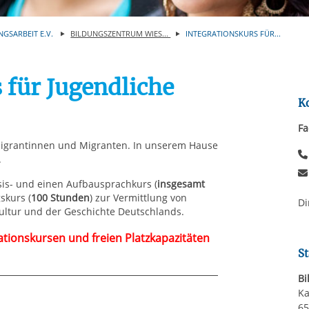
Automatische Wiede
rstreckt sich nicht auf notwendige Cookies, die erforderlich zur B
n und somit gewünschten Website-Funktionen sind. Diese Cooki
NGSARBEIT E.V.
BILDUNGSZENTRUM WIES...
INTEGRATIONSKURS FÜR...
ressen und daher unabhängig von einer Einwilligung.
 für Jugendliche
K
Fa
Migrantinnen und Migranten. In unserem Hause
.
sis- und einen Aufbausprachkurs (
insgesamt
skurs (
100 Stunden
) zur Vermittlung von
Di
ultur und der Geschichte Deutschlands.
ationskursen und freien Platzkapazitäten
St
Bi
Ka
65