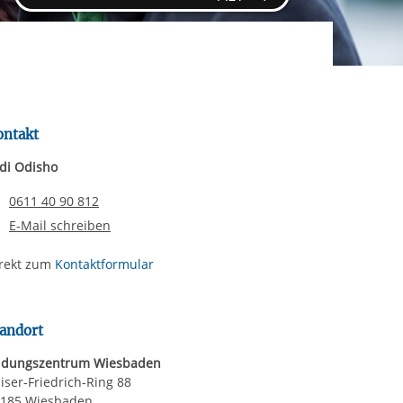
rgabe starten/stoppen
ereitstellung
es setzen wir
ontakt
di Odisho
Telefonnummer
0611 40 90 812
E-Mail schreiben
rekt zum
Kontaktformular
andort
ldungszentrum Wiesbaden
iser-Friedrich-Ring 88
185 Wiesbaden