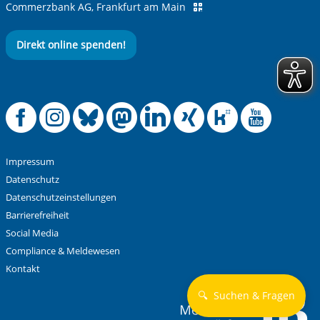
Commerzbank AG, Frankfurt am Main
Direkt online spenden!
Offizielle Facebook
Offizielle Instag
Offizielle Blue
Offizielle M
Offizielle
Offiziel
Offiz
Off
Impressum
Datenschutz
Datenschutzeinstellungen
Barrierefreiheit
Social Media
Compliance & Meldewesen
Kontakt
🔍
Suchen & Fragen