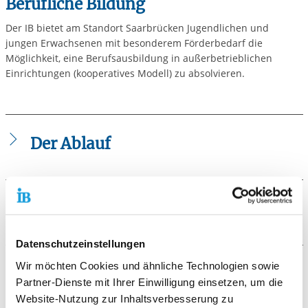
Berufliche Bildung
Der IB bietet am Standort Saarbrücken Jugendlichen und
jungen Erwachsenen mit besonderem Förderbedarf die
Möglichkeit, eine Berufsausbildung in außerbetrieblichen
Einrichtungen (kooperatives Modell) zu absolvieren.
Der Ablauf
Berufsausbildungen bieten wir vor allem in den folgenden
Sparten an:
Die Voraussetzungen
Lager / Handel
Interessenten sollten sich mit der Agentur für Arbeit
Datenschutzeinstellungen
Fachlagerist / Fachlageristin
Saarbrücken, Hafenstr. 18, oder dem Jobcenter in
Verkäufer / Verkäuferin
Wir möchten Cookies und ähnliche Technologien sowie
Verbindung setzen.
Die Zielgruppe
Partner-Dienste mit Ihrer Einwilligung einsetzen, um die
Website-Nutzung zur Inhaltsverbesserung zu
Wirtschaft und Verwaltung
Jugendliche und junge Erwachsene, die bislang keinen