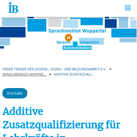
Springe zum Inhalt
Automatische Wiede
FREIER TRÄGER DER JUGEND-, SOZIAL- UND BILDUNGSARBEIT E.V.
SPRACHBEREICH WUPPER...
ADDITIVE ZUSATZQUALI...
Kontakt
Additive
Zusatzqualifizierung für