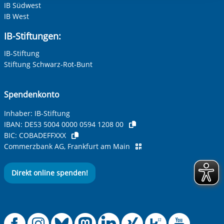
bei nicht erfolgter Abmeldung: 100 % der gesamten
IB Südwest
Seminargebühren.
IB West
Ihre E-Mail-Adresse
*
IB-Stiftungen:
IB-Stiftung
Ihre Telefonnummer
Stiftung Schwarz-Rot-Bunt
Spendenkonto
Betreff ihrer Anfrage
Inhaber: IB-Stiftung
IBAN:
DE53 5004 0000 0594 1208 00
BIC:
COBADEFFXXX
Ihre Nachricht
*
Commerzbank AG, Frankfurt am Main
Direkt online spenden!