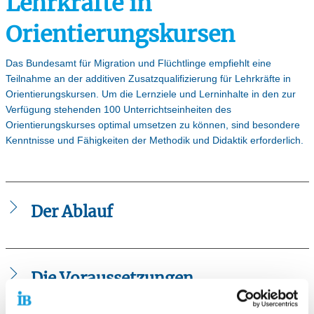
Lehrkräfte in
Orientierungskursen
Das Bundesamt für Migration und Flüchtlinge empfiehlt eine
Teilnahme an der additiven Zusatzqualifizierung für Lehrkräfte in
Orientierungskursen. Um die Lernziele und Lerninhalte in den zur
Verfügung stehenden 100 Unterrichtseinheiten des
Orientierungskurses optimal umsetzen zu können, sind besondere
Kenntnisse und Fähigkeiten der Methodik und Didaktik erforderlich.
Der Ablauf
Organisation und Dauer
Die Voraussetzungen
Die additive Zusatzqualifizierung für Lehrkräfte in
Orientierungskursen hat einen Umfang von 30
Unterrichtseinheiten.
Teilnahmeberechtigt sind Lehrkräfte mit einer vom BAMF