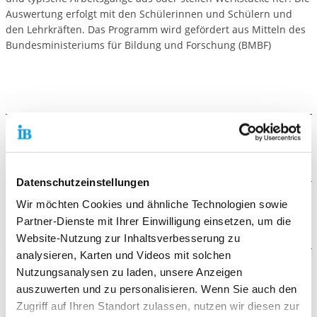
Auswertung erfolgt mit den Schülerinnen und Schülern und
den Lehrkräften. Das Programm wird gefördert aus Mitteln des
Bundesministeriums für Bildung und Forschung (BMBF)
Der Ablauf
Es wird gemeinsam mit der Schule geplant und
Datenschutzeinstellungen
vorbereitet. Die Eltern sind also mit einbezogen.
Wir möchten Cookies und ähnliche Technologien sowie
Die Zielgruppe
Partner-Dienste mit Ihrer Einwilligung einsetzen, um die
Website-Nutzung zur Inhaltsverbesserung zu
Schülerinnen und Schüler ab Klasse 7.
analysieren, Karten und Videos mit solchen
Nutzungsanalysen zu laden, unsere Anzeigen
Die Ziele des Angebots
auszuwerten und zu personalisieren. Wenn Sie auch den
Zugriff auf Ihren Standort zulassen, nutzen wir diesen zur
BOP bietet Einblicke in die Berufswelt und eine praktische