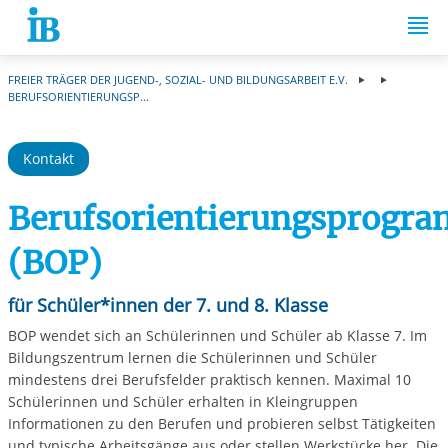
Springe zum Inhalt
FREIER TRÄGER DER JUGEND-, SOZIAL- UND BILDUNGSARBEIT E.V.
BERUFSORIENTIERUNGSP...
Kontakt
Berufsorientierungsprogr
(BOP)
für Schüler*innen der 7. und 8. Klasse
BOP wendet sich an Schülerinnen und Schüler ab Klasse 7. Im
Bildungszentrum lernen die Schülerinnen und Schüler
mindestens drei Berufsfelder praktisch kennen. Maximal 10
Schülerinnen und Schüler erhalten in Kleingruppen
Informationen zu den Berufen und probieren selbst Tätigkeiten
und typische Arbeitsgänge aus oder stellen Werkstücke her. Die