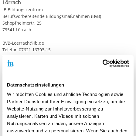
Lörrach
IB Bildungszentrum
Berufsvorbereitende Bildungsmaßnahmen (BvB)
Schopfheimertr. 25
79541 Lörrach
BVB-Loerrach@ib.de
Telefon 07621 16703-15
Fax 07621 16703-20
Bad Säckingen
IB Bildungszentrum
Berufsvorbereitende Bildungsmaßnahmen (BvB)
Datenschutzeinstellungen
Kalkdarren 13
Wir möchten Cookies und ähnliche Technologien sowie
79713 Bad Säckingen
Partner-Dienste mit Ihrer Einwilligung einsetzen, um die
Website-Nutzung zur Inhaltsverbesserung zu
BVB-Bad-Saeckingen@ib.de
Telefon 07761-55358815
analysieren, Karten und Videos mit solchen
Fax 07761-55358823
Nutzungsanalysen zu laden, unsere Anzeigen
auszuwerten und zu personalisieren. Wenn Sie auch den