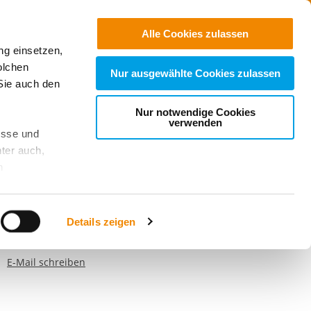
Jobs
Suchen
Alle Cookies zulassen
ng einsetzen,
Spenden
olchen
Nur ausgewählte Cookies zulassen
Sie auch den
Nur notwendige Cookies
verwenden
esse und
ter auch,
n
ontakt
stet, was zu
arah Erdmann
Details zeigen
Telefonnummer
0 3342 253874
sicht
. Wenn
E-Mail schreiben
le Cookie-
 diese
achten Sie: