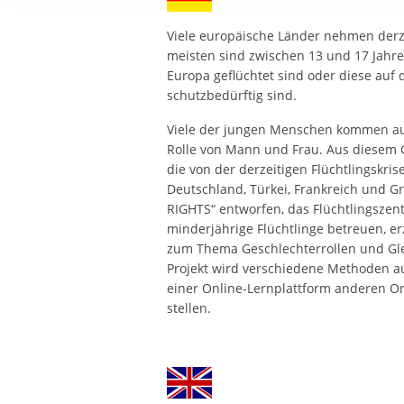
Ihre etwaige Einwilligung e
der von Ihnen aufgerufene
Viele europäische Länder nehmen derze
aufgrund berechtigter Inte
meisten sind zwischen 13 und 17 Jahre 
Europa geflüchtet sind oder diese auf 
schutzbedürftig sind.
Viele der jungen Menschen kommen au
Rolle von Mann und Frau. Aus diesem 
die von der derzeitigen Flüchtlingskrise
Deutschland, Türkei, Frankreich und G
RIGHTS“ entworfen, das Flüchtlingszen
minderjährige Flüchtlinge betreuen, 
zum Thema Geschlechterrollen und Glei
Projekt wird verschiedene Methoden a
einer Online-Lernplattform anderen O
stellen.