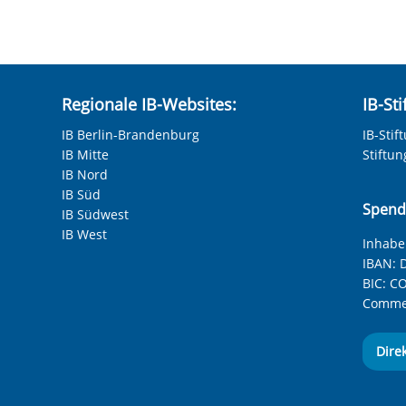
Regionale IB-Websites:
IB-St
IB Berlin-Brandenburg
IB-Stif
IB Mitte
Stiftu
IB Nord
IB Süd
Spend
IB Südwest
IB West
Inhaber
IBAN:
D
BIC:
CO
Commer
Dire