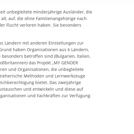
rstreckt sich nicht auf notwendige Cookies, die erforderlich zur B
n und somit gewünschten Website-Funktionen sind. Diese Cooki
it unbegleitete minderjährige Ausländer, die
ressen und daher unabhängig von einer Einwilligung.
alt, auf, die ohne Familienangehörige nach
der Flucht verloren haben. Sie besonders
s Ländern mit anderen Einstellungen zur
Grund haben Organisationen aus 6 Ländern,
 besonders betroffen sind (Bulgarien, Italien,
roßbritannien) das Projekt „MY GENDER
tren und Organisationen, die unbegleitete
erzieherische Methoden und Lernwerkzeuge
chberechtigung bietet. Das zweijährige
ustauschen und entwickeln und diese auf
rganisationen und Fachkräften zur Verfügung