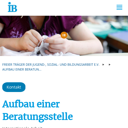
Springe zum Inhalt
Automatische Wiede
FREIER TRÄGER DER JUGEND-, SOZIAL- UND BILDUNGSARBEIT E.V.
AUFBAU EINER BERATUN...
Kontakt
Aufbau einer
Beratungsstelle