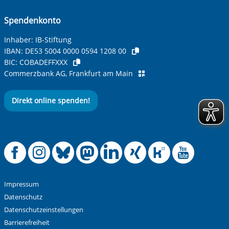
Spendenkonto
Inhaber: IB-Stiftung
IBAN:
DE53 5004 0000 0594 1208 00
BIC:
COBADEFFXXX
Commerzbank AG, Frankfurt am Main
Direkt online spenden!
Offizielle Facebook
Offizielle Instag
Offizielle Blue
Offizielle M
Offizielle
Offiziel
Offiz
Off
Impressum
Datenschutz
Datenschutzeinstellungen
Barrierefreiheit