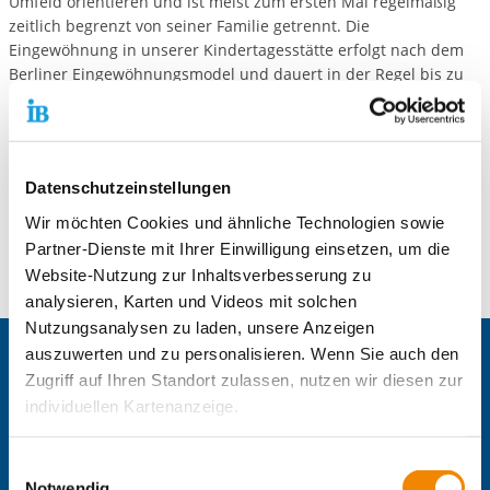
Umfeld orientieren und ist meist zum ersten Mal regelmäßig
zeitlich begrenzt von seiner Familie getrennt. Die
Eingewöhnung in unserer Kindertagesstätte erfolgt nach dem
Berliner Eingewöhnungsmodel und dauert in der Regel bis zu
drei Wochen. In dieser Zeit hat das Kind die Möglichkeit seine
neue Umgebung, die neuen Personen, den Tagesablauf und
Rituale in unserer Kita kennenzulernen.
Einmal im Monat findet für interessierte Familien eine
Datenschutzeinstellungen
Spielgruppe statt, in welcher Sie die Möglichkeit haben, sowohl
Wir möchten Cookies und ähnliche Technologien sowie
die Kita als auch unser Team kennenzulernen.
Partner-Dienste mit Ihrer Einwilligung einsetzen, um die
Website-Nutzung zur Inhaltsverbesserung zu
analysieren, Karten und Videos mit solchen
Nutzungsanalysen zu laden, unsere Anzeigen
auszuwerten und zu personalisieren. Wenn Sie auch den
Zentrale IB-Websites:
Zugriff auf Ihren Standort zulassen, nutzen wir diesen zur
Die Internationale Arbeit des IB
individuellen Kartenanzeige.
IB-Personalentwicklung
IB-Schulen
Soweit es für diese Zwecke erforderlich ist, erhalten
Einwilligungsauswahl
IB-Kindertageseinrichtungen
unsere Partner Daten wie Ihre IP-Adresse und
Notwendig