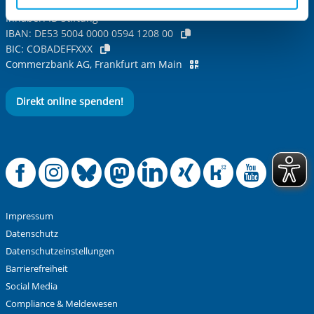
Cookies, die erforderlich zur Bereitstellung der von Ihnen
Inhaber: IB-Stiftung
aufgerufenen und somit gewünschten Website-
IBAN:
DE53 5004 0000 0594 1208 00
Funktionen sind. Diese Cookies setzen wir aufgrund
BIC:
COBADEFFXXX
berechtigter Interessen und daher unabhängig von einer
Commerzbank AG, Frankfurt am Main
Einwilligung.
Direkt online spenden!
Offizielle Facebook
Offizielle Instag
Offizielle Blue
Offizielle M
Offizielle
Offiziel
Offiz
Off
Impressum
Datenschutz
Datenschutzeinstellungen
Barrierefreiheit
Social Media
Compliance & Meldewesen