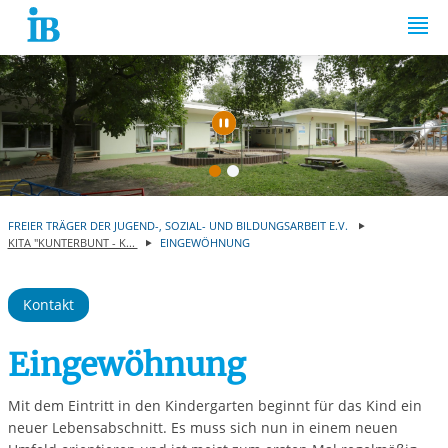
Springe zum Inhalt
Automatische Wiede
FREIER TRÄGER DER JUGEND-, SOZIAL- UND BILDUNGSARBEIT E.V.
KITA "KUNTERBUNT - K...
EINGEWÖHNUNG
Kontakt
Eingewöhnung
Mit dem Eintritt in den Kindergarten beginnt für das Kind ein
neuer Lebensabschnitt. Es muss sich nun in einem neuen