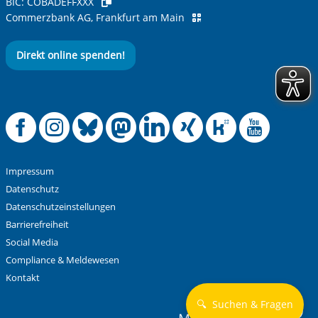
BIC:
COBADEFFXXX
Commerzbank AG, Frankfurt am Main
Direkt online spenden!
Offizielle Facebook
Offizielle Instag
Offizielle Blue
Offizielle M
Offizielle
Offiziel
Offiz
Off
Impressum
Datenschutz
Datenschutzeinstellungen
Barrierefreiheit
Social Media
Compliance & Meldewesen
Kontakt
🔍
Suchen & Fragen