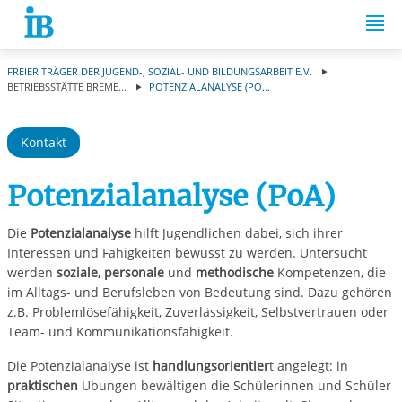
Springe zum Inhalt
FREIER TRÄGER DER JUGEND-, SOZIAL- UND BILDUNGSARBEIT E.V.
BETRIEBSSTÄTTE BREME...
POTENZIALANALYSE (PO...
Kontakt
Potenzialanalyse (PoA)
Die
Potenzialanalyse
hilft Jugendlichen dabei, sich ihrer
Interessen und Fähigkeiten bewusst zu werden. Untersucht
werden
soziale, personale
und
methodische
Kompetenzen, die
im Alltags- und Berufsleben von Bedeutung sind. Dazu gehören
z.B. Problemlösefähigkeit, Zuverlässigkeit, Selbstvertrauen oder
Team- und Kommunikationsfähigkeit.
Die Potenzialanalyse ist
handlungsorientier
t angelegt: in
praktischen
Übungen bewältigen die Schülerinnen und Schüler