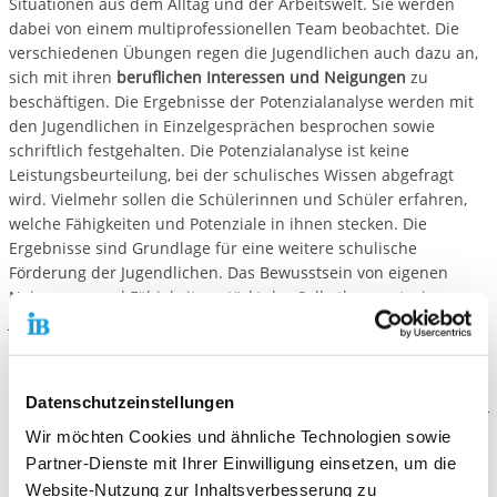
Situationen aus dem Alltag und der Arbeitswelt. Sie werden
dabei von einem multiprofessionellen Team beobachtet. Die
verschiedenen Übungen regen die Jugendlichen auch dazu an,
sich mit ihren
beruflichen Interessen und Neigungen
zu
beschäftigen. Die Ergebnisse der Potenzialanalyse werden mit
den Jugendlichen in Einzelgesprächen besprochen sowie
schriftlich festgehalten. Die Potenzialanalyse ist keine
Leistungsbeurteilung, bei der schulisches Wissen abgefragt
wird. Vielmehr sollen die Schülerinnen und Schüler erfahren,
welche Fähigkeiten und Potenziale in ihnen stecken. Die
Ergebnisse sind Grundlage für eine weitere schulische
Förderung der Jugendlichen. Das Bewusstsein von eigenen
Neigungen und Fähigkeiten stärkt das Selbstbewusstsein von
Jugendlichen und hilft so, den Übergang von der Schule in den
Beruf zu bewältigen.
Datenschutzeinstellungen
Wir möchten Cookies und ähnliche Technologien sowie
Der Ablauf
Partner-Dienste mit Ihrer Einwilligung einsetzen, um die
Website-Nutzung zur Inhaltsverbesserung zu