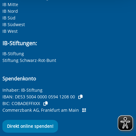
Einwilligung.
IB Mitte
Adresse (PLZ, Ort, Strasse)
IB Nord
IB Süd
IB Südwest
IB West
Ihre E-Mail-Adresse
*
IB-Stiftungen:
IB-Stiftung
Ihre Telefonnummer
Stiftung Schwarz-Rot-Bunt
Spendenkonto
Betreff ihrer Anfrage
Inhaber: IB-Stiftung
IBAN:
DE53 5004 0000 0594 1208 00
BIC:
COBADEFFXXX
Ihre Nachricht
*
Commerzbank AG, Frankfurt am Main
Direkt online spenden!