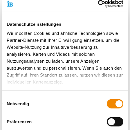
Beaufsichtigung der Arbeit
Die Zielgruppe
Gruppenarbeit
Einzelbetreuung
Kinder im Alter von sechs bis zwölf Jahren.
Vorgabe verbindlicher Regeln
Datenschutzeinstellungen
Sprachförderung
Die Ziele des Angebots
Wir möchten Cookies und ähnliche Technologien sowie
Spiele
Partner-Dienste mit Ihrer Einwilligung einsetzen, um die
Beziehungsarbeit
Fertigstellung der Hausaufgaben
offenes, freiwilliges Angebot
Website-Nutzung zur Inhaltsverbesserung zu
Verbesserung der Lernmotivation
Gesprächsangebot
analysieren, Karten und Videos mit solchen
Weitere Informationen
Leistungsförderung
Nutzungsanalysen zu laden, unsere Anzeigen
Leistungsverbesserung
auszuwerten und zu personalisieren. Wenn Sie auch den
Verbesserung des Sozialverhaltens
Montag bis Freitag von 14 bis 17 Uhr
Zugriff auf Ihren Standort zulassen, nutzen wir diesen zur
Verbesserung sozialer Kompetenzen
individuellen Kartenanzeige.
Downloads
Soweit es für diese Zwecke erforderlich ist, erhalten
Einwilligungsauswahl
IB_Flyer_-_Kinderhaus_Paradies_2020.pdf
unsere Partner Daten wie Ihre IP-Adresse und
Notwendig
verarbeiten diese zusammen mit Daten von anderen
Galerie
Websites. Die Partner erkennen mitunter auch, wenn Sie
Präferenzen
zum Website-Besuch verschiedene Geräte verwenden,