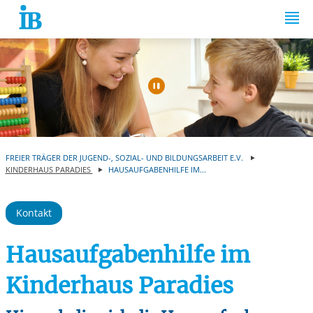
Springe zum Inhalt
Automatische Wiede
FREIER TRÄGER DER JUGEND-, SOZIAL- UND BILDUNGSARBEIT E.V.
KINDERHAUS PARADIES
HAUSAUFGABENHILFE IM...
Kontakt
Hausaufgabenhilfe im
Kinderhaus Paradies