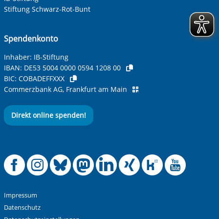
Stiftung Schwarz-Rot-Bunt
Ihre Nachricht
*
Spendenkonto
Inhaber: IB-Stiftung
IBAN:
DE53 5004 0000 0594 1208 00
BIC:
COBADEFFXXX
Commerzbank AG, Frankfurt am Main
Direkt online spenden!
Anti-Roboter-Verifizierung
Hier klicken
Friendly
Captcha ⇗
Offizielle Facebook
Offizielle Instag
Offizielle Blue
Offizielle M
Offizielle
Offiziel
Offiz
Off
Alle Informationen zum Schutz der Daten sind sind in
unserer
Datenschutzerklärung
aufrufbar.
Absenden
Impressum
Datenschutz