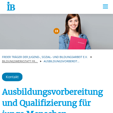
Springe zum Inhalt
Automatische Wiede
FREIER TRÄGER DER JUGEND-, SOZIAL- UND BILDUNGSARBEIT E.V.
BILDUNGSWERKSTATT FR...
AUSBILDUNGSVORBEREIT...
Kontakt
Ausbildungsvorbereitung
und Qualifizierung für