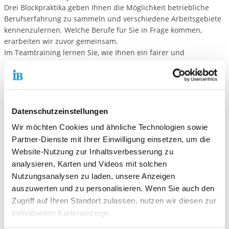
Drei Blockpraktika geben Ihnen die Möglichkeit betriebliche
Berufserfahrung zu sammeln und verschiedene Arbeitsgebiete
kennenzulernen. Welche Berufe für Sie in Frage kommen,
erarbeiten wir zuvor gemeinsam.
Im Teamtraining lernen Sie, wie Ihnen ein fairer und
respektvoller Umgang mit Ihren Teamkolleg*innen auch in
stressigen Situationen gelingt.
Bewerbungstraining
Wenn Sie eine Ausbildung machen möchten, müssen Sie die
Datenschutzeinstellungen
Betriebe auf sich aufmerksam machen und zeigen, dass Sie
Wir möchten Cookies und ähnliche Technologien sowie
genau der/die Richtige sind. Hierfür brauchen Sie eine gute
Partner-Dienste mit Ihrer Einwilligung einsetzen, um die
Bewerbungsmappe und müssen im Bewerbungsgespräch
Website-Nutzung zur Inhaltsverbesserung zu
überzeugen.
analysieren, Karten und Videos mit solchen
Damit dies gelingt, helfen wir Ihnen beim Finden von
Ausbildungsangeboten und beim Schreiben Ihrer Bewerbung.
Nutzungsanalysen zu laden, unsere Anzeigen
Ebenso helfen wir Ihnen, sich auf ein Vorstellungsgespräch
auszuwerten und zu personalisieren. Wenn Sie auch den
vorzubereiten.
Zugriff auf Ihren Standort zulassen, nutzen wir diesen zur
individuellen Kartenanzeige.