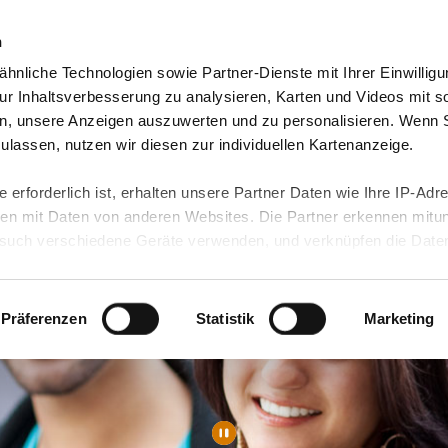
n
hnliche Technologien sowie Partner-Dienste mit Ihrer Einwilligu
orte & Angebote
Presse & Themen
Jobs & Karriere
r Inhaltsverbesserung zu analysieren, Karten und Videos mit s
n, unsere Anzeigen auszuwerten und zu personalisieren. Wenn 
 zulassen, nutzen wir diesen zur individuellen Kartenanzeige.
 erforderlich ist, erhalten unsere Partner Daten wie Ihre IP-Adr
n mit Daten von anderen Websites. Die Partner erkennen mitun
uch verschiedene Geräte verwenden, und verknüpfen die Date
kann die Datenübertragung in Drittländer (insb. die USA) nicht
rt ist kein der EU gleichwertiges Datenschutzniveau gewährlei
hre Daten führen kann.
Präferenzen
Statistik
Marketing
 in unseren
Datenschutzhinweisen
und in unserer
Cookie-Über
site-Funktionen für diese Zwecke aktiviert sind, müssen Sie al
können mittels nachfolgender Buttons über Ihre Einwilligung für
 erteilte Einwilligung stets für die Zukunft widerrufen. Bitte be