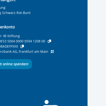
tung
ng Schwarz-Rot-Bunt
enkonto
: IB-Stiftung
E53 5004 0000 0594 1208 00
BADEFFXXX
zbank AG, Frankfurt am Main
kt online spenden!
ernationalen Bund
 Internationalen Bund
 Internationalen Bund
 des Internationalen B
e des Internationalen 
 des Internationalen Bu
Seite des International
ube-Kanal des Internat