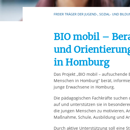
Ihre etwaige Einwilligung e
der von Ihnen aufgerufene
FREIER TRÄGER DER JUGEND-, SOZIAL- UND BILDU
aufgrund berechtigter Inte
BIO mobil – Ber
und Orientierun
in Homburg
Das Projekt „BIO mobil – aufsuchende 
Menschen in Homburg“ berät, informier
junge Erwachsene in Homburg.
Die pädagogischen Fachkräfte suchen 
auf und unterstützen sie in besonderen
die jungen Menschen zu motivieren, 
Maßnahme, Schule, Ausbildung und Arb
Durch aktive Unterstützung soll eine St