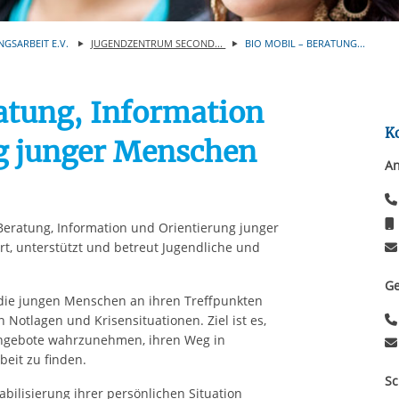
Automatische Wiede
rstreckt sich nicht auf notwendige Cookies, die erforderlich zur B
n und somit gewünschten Website-Funktionen sind. Diese Cooki
NGSARBEIT E.V.
JUGENDZENTRUM SECOND...
BIO MOBIL – BERATUNG...
ressen und daher unabhängig von einer Einwilligung.
atung, Information
K
g junger Menschen
An
Beratung, Information und Orientierung junger
t, unterstützt und betreut Jugendliche und
Ge
die jungen Menschen an ihren Treffpunkten
 Notlagen und Krisensituationen. Ziel ist es,
Angebote wahrzunehmen, ihren Weg in
eit zu finden.
Sc
abilisierung ihrer persönlichen Situation