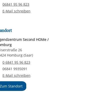
Telefonnummer
06841 95 96 823
E-Mail schreiben
andort
gendzentrum Second HOMe /
omburg
iserstraße 26
424 Homburg (Saar)
Telefonnummer
0 6841 95 96 823
Faxnummer
06841 9935091
E-Mail an Jugendzentrum Second HOMe / Homburg
E-Mail schreiben
Zum Standort