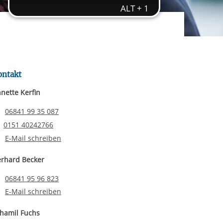
rgabe starten/stoppen
ereitstellung
es setzen wir
ontakt
nette Kerfin
Telefonnummer
06841 99 35 087
Email senden
0151 40242766
E-Mail schreiben
rhard Becker
Telefonnummer
06841 95 96 823
E-Mail schreiben
hamil Fuchs