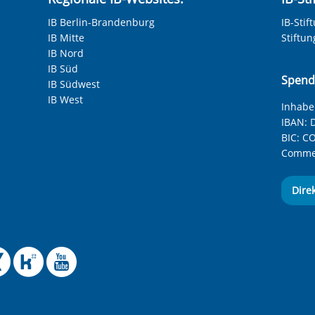
IB Berlin-Brandenburg
IB-Stif
IB Mitte
Stiftu
IB Nord
IB Süd
Spend
IB Südwest
IB West
Inhaber
IBAN:
D
BIC:
CO
Commer
Dire
 Facebook-Seite des Int
le Instagram-Seite des
elle BlueSky-Seite des
izielle Mastodon-Seite
ffizielle LinkedIn-Seit
Offizielle Xing-Seite
Offizielle Kununu-
Offizieller YouT