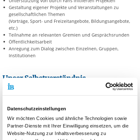
Unterstützung von durch Fans initiierten Projekten
Gestaltung eigener Projekte und Veranstaltungen zu
gesellschaftlichen Themen
(Vorträge, Sport- und Freizeitangebote, Bildungsangebote,
etc.)
Teilnahme an relevanten Gremien und Gesprächsrunden
Öffentlichkeitsarbeit
Anregung zum Dialog zwischen Einzelnen, Gruppen,
Institutionen
Unser Selbstverständnis
Vertraulichkeit:
Unsere Gespräche sind streng vertraulich, es
erfolgt keine Weitergabe der Inhalte oder Daten an Dritte. Wir
verstehen uns sowohl als Gastgeber, wie auch als Gäste in der
Datenschutzeinstellungen
Lebenswelt junger Fußballfans und schätzen das Vertrauen
unserer Klienten*Klientinnen als Grundlage unserer Arbeit.
Wir möchten Cookies und ähnliche Technologien sowie
Daher sehen wir es als selbstverständlich an, einen
Partner-Dienste mit Ihrer Einwilligung einsetzen, um die
vertrauensvollen und wertschätzenden Umgang mit ihnen zu
Website-Nutzung zur Inhaltsverbesserung zu
pflegen.