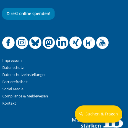
Direkt online spenden!
Offizielle Facebook
Offizielle Instag
Offizielle Blue
Offizielle M
Offizielle
Offiziel
Offiz
Off
Impressum
Datenschutz
Datenschutzeinstellungen
Barrierefreiheit
Social Media
Compliance & Meldewesen
Kontakt
🔍
Suchen & Fragen