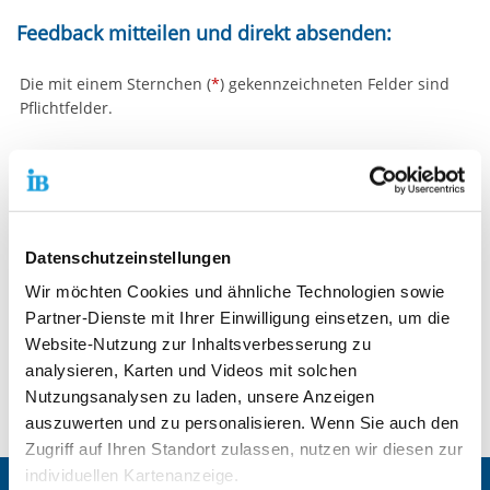
Feedback mitteilen und direkt absenden:
Die mit einem Sternchen (
*
) gekennzeichneten Felder sind
Pflichtfelder.
Kontakt "Referat Internet"
Internationaler Bund e.V.
Abteilung Unternehmenskommunikation
Datenschutzeinstellungen
Valentin-Senger-Straße 5
Wir möchten Cookies und ähnliche Technologien sowie
60389 Frankfurt am Main
Partner-Dienste mit Ihrer Einwilligung einsetzen, um die
Sarah Klüpfel
Website-Nutzung zur Inhaltsverbesserung zu
Telefon:
069 94545-109
analysieren, Karten und Videos mit solchen
E-Mail schreiben
Nutzungsanalysen zu laden, unsere Anzeigen
auszuwerten und zu personalisieren. Wenn Sie auch den
Zugriff auf Ihren Standort zulassen, nutzen wir diesen zur
individuellen Kartenanzeige.