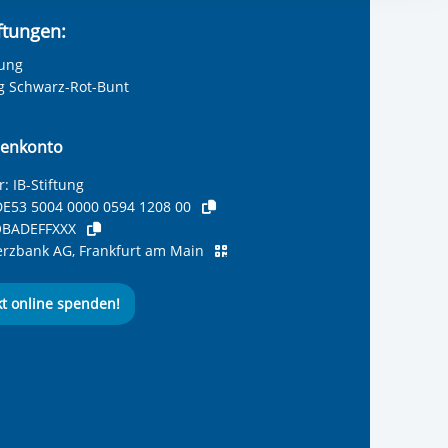
ereitstellung
iftungen:
es setzen wir
tung
ng Schwarz-Rot-Bunt
enkonto
: IB-Stiftung
E53 5004 0000 0594 1208 00
BADEFFXXX
zbank AG, Frankfurt am Main
kt online spenden!
ernationalen Bund
 Internationalen Bund
 Internationalen Bund
 des Internationalen B
e des Internationalen 
 des Internationalen Bu
Seite des International
ube-Kanal des Internat