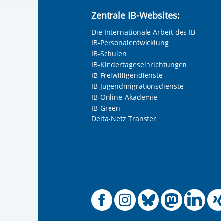
Ihre etwaige Einwilligung e
Zentrale IB-Websites:
der von Ihnen aufgerufene
aufgrund berechtigter Inte
Die Internationale Arbeit des IB
IB-Personalentwicklung
IB-Schulen
IB-Kindertageseinrichtungen
IB-Freiwilligendienste
IB-Jugendmigrationsdienste
IB-Online-Akademie
IB-Green
Delta-Netz Transfer
Offizielle
Offiziel
Offizi
Off
O