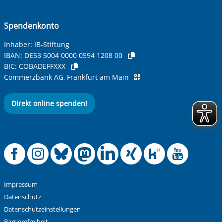
Spendenkonto
Inhaber: IB-Stiftung
IBAN:
DE53 5004 0000 0594 1208 00
BIC:
COBADEFFXXX
Commerzbank AG, Frankfurt am Main
Direkt online spenden!
Offizielle Facebook
Offizielle Instag
Offizielle Blue
Offizielle M
Offizielle
Offiziel
Offiz
Off
Impressum
Datenschutz
Datenschutzeinstellungen
Barrierefreiheit