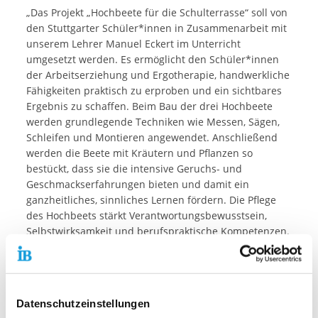
„Das Projekt „Hochbeete für die Schulterrasse“ soll von
den Stuttgarter Schüler*innen in Zusammenarbeit mit
unserem Lehrer Manuel Eckert im Unterricht
umgesetzt werden. Es ermöglicht den Schüler*innen
der Arbeitserziehung und Ergotherapie, handwerkliche
Fähigkeiten praktisch zu erproben und ein sichtbares
Ergebnis zu schaffen. Beim Bau der drei Hochbeete
werden grundlegende Techniken wie Messen, Sägen,
Schleifen und Montieren angewendet. Anschließend
werden die Beete mit Kräutern und Pflanzen so
bestückt, dass sie die intensive Geruchs- und
Geschmackserfahrungen bieten und damit ein
ganzheitliches, sinnliches Lernen fördern. Die Pflege
des Hochbeets stärkt Verantwortungsbewusstsein,
Selbstwirksamkeit und berufspraktische Kompetenzen.
Gleichzeitig fördert das gemeinsame Arbeiten
Teamfähigkeit und Kommunikation. Ziel ist es,
handwerkliche Fertigkeiten auszubauen, berufliche
Handlungskompetenzen zu stärken,
Datenschutzeinstellungen
Sinneserfahrungen zu ermöglichen und die