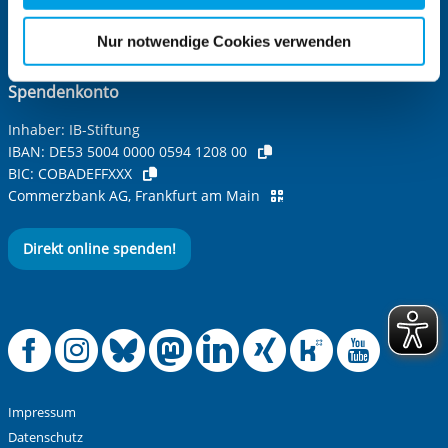
für die Zukunft widerrufen. Bitte beachten Sie: Ihre
IB-Stiftung
Stiftung Schwarz-Rot-Bunt
etwaige Einwilligung erstreckt sich nicht auf notwendige
Nur notwendige Cookies verwenden
Cookies, die erforderlich zur Bereitstellung der von Ihnen
aufgerufenen und somit gewünschten Website-
Spendenkonto
Funktionen sind. Diese Cookies setzen wir aufgrund
berechtigter Interessen und daher unabhängig von einer
Inhaber: IB-Stiftung
IBAN:
DE53 5004 0000 0594 1208 00
Einwilligung.
BIC:
COBADEFFXXX
Commerzbank AG, Frankfurt am Main
Direkt online spenden!
Offizielle Facebook
Offizielle Instag
Offizielle Blue
Offizielle M
Offizielle
Offiziel
Offiz
Off
Impressum
Datenschutz