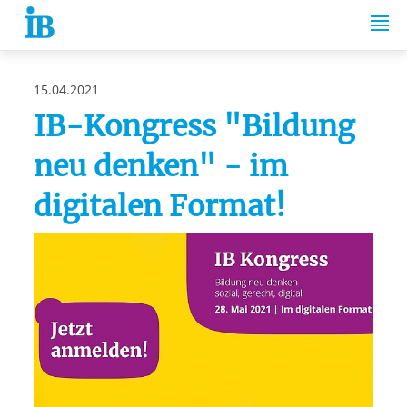
Springe zum Inhalt
15.04.2021
IB-Kongress "Bildung
neu denken" - im
digitalen Format!