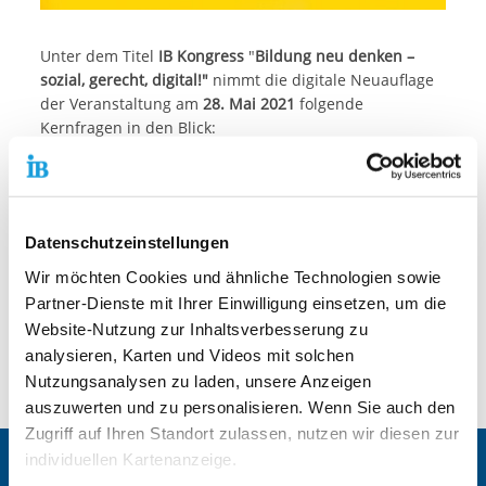
Unter dem Titel
IB Kongress
"
Bildung neu denken –
sozial, gerecht, digital!"
nimmt die digitale Neuauflage
der Veranstaltung am
28. Mai 2021
folgende
Kernfragen in den Blick:
Was trägt zum nachhaltigen Bildungserfolg bei?
Welchen Einfluss hat die soziale Herkunft?
Wie können Bildungschancen gerecht vergeben
werden?
Datenschutzeinstellungen
Was bedeutet lebenslanges Lernen?
Wir möchten Cookies und ähnliche Technologien sowie
Und welche Rolle kommt der im vergangenen Jahr
Partner-Dienste mit Ihrer Einwilligung einsetzen, um die
so stark beschleunigten Digitalisierung dabei zu?
Website-Nutzung zur Inhaltsverbesserung zu
Für weitere Infos und Hinweise zur Anmeldung klicken
analysieren, Karten und Videos mit solchen
Sie hier
Nutzungsanalysen zu laden, unsere Anzeigen
auszuwerten und zu personalisieren. Wenn Sie auch den
Zugriff auf Ihren Standort zulassen, nutzen wir diesen zur
individuellen Kartenanzeige.
Zentrale IB-Websites: