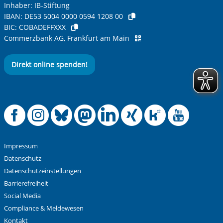
Inhaber: IB-Stiftung
IBAN:
DE53 5004 0000 0594 1208 00
BIC:
COBADEFFXXX
Commerzbank AG, Frankfurt am Main
Direkt online spenden!
Offizielle Facebook
Offizielle Instag
Offizielle Blue
Offizielle M
Offizielle
Offiziel
Offiz
Off
Impressum
Datenschutz
Datenschutzeinstellungen
Barrierefreiheit
Social Media
Compliance & Meldewesen
Kontakt