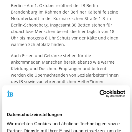
Berlin
Am 1. Oktober eröffnet der IB Berlin-
–
Brandenburg im Rahmen der Berliner Kältehilfe seine
Notunterkunft in der Kurmärkischen Straße 1-3 in
Berlin-Schöneberg. Insgesamt 30 Betten stehen für
obdachlose Menschen bereit, die hier täglich von 18
Uhr bis morgens 8 Uhr Schutz vor der Kälte und einen
warmen Schlafplatz finden.
Auch Essen und Getränke stehen für die
ankommneden Menschen bereit, ebenso wie warme
Kleidung und Duschen. Empfangen und betreut
werden die Übernachtenden von Sozialarbeiter*innen
des IB sowie von ehrenamtlichen Helfer*innen.
Von der Hitzehilfe zur Kältehilfe
Bereits im vergangenen Jahr konnte der IB Berlin-
Brandenburg während der Kältehilfe-Saison
Datenschutzeinstellungen
Übernachtungsplätze in der Kurmärkischen Straße 1-3
anbieten. Von Juli bis Ende September 2022 wurde die
Wir möchten Cookies und ähnliche Technologien sowie
Einrichtung erstmalig als Tagesunterkunft in der
Partner-Dienste mit Ihrer Einwilligung einsetzen, um die