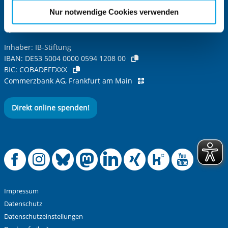
etwaige Einwilligung erstreckt sich nicht auf notwendige
Nur notwendige Cookies verwenden
Cookies, die erforderlich zur Bereitstellung der von Ihnen
Spendenkonto
aufgerufenen und somit gewünschten Website-
Funktionen sind. Diese Cookies setzen wir aufgrund
Inhaber: IB-Stiftung
berechtigter Interessen und daher unabhängig von einer
IBAN:
DE53 5004 0000 0594 1208 00
Einwilligung.
BIC:
COBADEFFXXX
Commerzbank AG, Frankfurt am Main
Direkt online spenden!
Offizielle Facebook
Offizielle Instag
Offizielle Blue
Offizielle M
Offizielle
Offiziel
Offiz
Off
Impressum
Datenschutz
Datenschutzeinstellungen