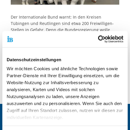
Der Internationale Bund warnt: In den Kreisen
Tübingen und Reutlingen sind etwa 200 Freiwilligen-
Stellen in Gefahr. Denn die Bundesregierung wolle
kommendes Jahr knapp 80 Millionen Euro Fördermittel
streichen. Das bedeutet, dass die Bufdis weniger
verdienen. Der gute Verdienst war bisher Anreiz, den
Bundesfreiwilligendienst anzutreten.
Datenschutzeinstellungen
Radio und Redaktion
am 20.9.2023
um 7:14 Uhr:
Zum
Wir möchten Cookies und ähnliche Technologien sowie
Beitrag mit Fotos
Partner-Dienste mit Ihrer Einwilligung einsetzen, um die
Website-Nutzung zur Inhaltsverbesserung zu
Sendung am 20.9.2023 um 19:30 Uhr:
Zum TV-Beitrag
analysieren, Karten und Videos mit solchen
in SWR Aktuell
Nutzungsanalysen zu laden, unsere Anzeigen
auszuwerten und zu personalisieren. Wenn Sie auch den
Zugriff auf Ihren Standort zulassen, nutzen wir diesen zur
Zentrale IB-Websites:
individuellen Kartenanzeige.
Die Internationale Arbeit des IB