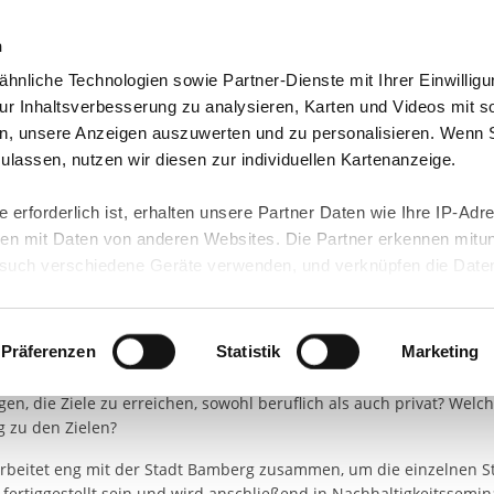
n
hnliche Technologien sowie Partner-Dienste mit Ihrer Einwilligu
orte & Angebote
Presse & Themen
Jobs & Karriere
r Inhaltsverbesserung zu analysieren, Karten und Videos mit s
n, unsere Anzeigen auszuwerten und zu personalisieren. Wenn 
 zulassen, nutzen wir diesen zur individuellen Kartenanzeige.
 erforderlich ist, erhalten unsere Partner Daten wie Ihre IP-Adr
nachhaltige Entwicklung: Ba
n mit Daten von anderen Websites. Die Partner erkennen mitun
uch verschiedene Geräte verwenden, und verknüpfen die Date
en UN-Zielen
kann die Datenübertragung in Drittländer (insb. die USA) nicht
rt ist kein der EU gleichwertiges Datenschutzniveau gewährlei
bewarb sich Bamberg erfolgreich bei der IB Stiftung. Die Idee hint
hre Daten führen kann.
Präferenzen
Statistik
Marketing
haffen, der die 17 Ziele anhand von konkreten Orten und Stationen 
, der die Betrachter*innen zum Nachdenken anregen soll: Welche 
 in unseren
Datenschutzhinweisen
und in unserer
Cookie-Über
gen, die Ziele zu erreichen, sowohl beruflich als auch privat? We
site-Funktionen für diese Zwecke aktiviert sind, müssen Sie al
g zu den Zielen?
können mittels nachfolgender Buttons über Ihre Einwilligung für
 arbeitet eng mit der Stadt Bamberg zusammen, um die einzelnen St
 erteilte Einwilligung stets für die Zukunft widerrufen. Bitte be
3 fertiggestellt sein und wird anschließend in Nachhaltigkeitssemi