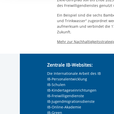
Ihre etwaige Einwilligung e
des Freiwilligendienstes genutz
der von Ihnen aufgerufene
aufgrund berechtigter Inte
Ein Beispiel sind die sechs Bamb
und Trinkwasser“ zugeordnet wer
aufmerksam und verbindet die 17 
Zukunft.
Mehr zur Nachhaltigkeitsstrategie
Zentrale IB-Websites:
Die Internationale Arbeit des IB
IB-Personalentwicklung
IB-Schulen
IB-Kindertageseinrichtungen
IB-Freiwilligendienste
IB-Jugendmigrationsdienste
IB-Online-Akademie
IB-Green