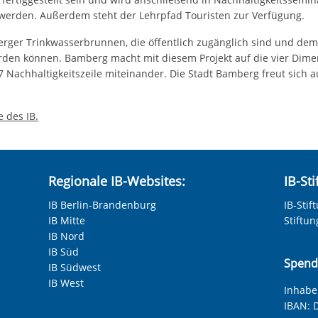
rstreckt sich nicht auf notwendige Cookies, die erforderlich zur B
t werden. Außerdem steht der Lehrpfad Touristen zur Verfügung.
n und somit gewünschten Website-Funktionen sind. Diese Cooki
ressen und daher unabhängig von einer Einwilligung.
erger Trinkwasserbrunnen, die öffentlich zugänglich sind und dem
den können. Bamberg macht mit diesem Projekt auf die vier Dime
Nachhaltigkeitszeile miteinander. Die Stadt Bamberg freut sich a
 des IB.
Regionale IB-Websites:
IB-St
IB Berlin-Brandenburg
IB-Stif
IB Mitte
Stiftu
IB Nord
IB Süd
Spend
IB Südwest
IB West
Inhaber
IBAN:
D