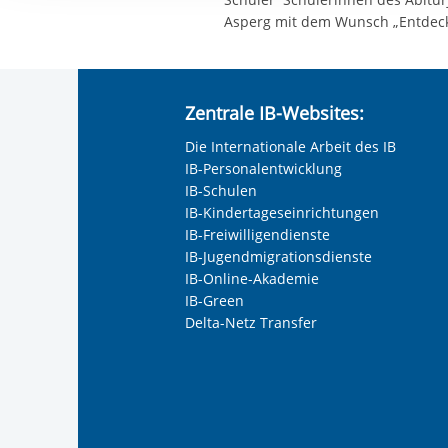
Ihre etwaige Einwilligung e
Asperg mit dem Wunsch „Entdeckt
der von Ihnen aufgerufene
aufgrund berechtigter Inte
Zentrale IB-Websites:
Die Internationale Arbeit des IB
IB-Personalentwicklung
IB-Schulen
IB-Kindertageseinrichtungen
IB-Freiwilligendienste
IB-Jugendmigrationsdienste
IB-Online-Akademie
IB-Green
Delta-Netz Transfer