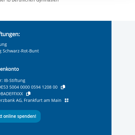
ereitstellung
es setzen wir
iftungen:
tung
ng Schwarz-Rot-Bunt
enkonto
: IB-Stiftung
E53 5004 0000 0594 1208 00
BADEFFXXX
zbank AG, Frankfurt am Main
kt online spenden!