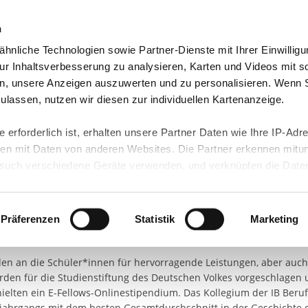
n
hnliche Technologien sowie Partner-Dienste mit Ihrer Einwilligu
orte & Angebote
Presse & Themen
Jobs & Karriere
r Inhaltsverbesserung zu analysieren, Karten und Videos mit s
n, unsere Anzeigen auszuwerten und zu personalisieren. Wenn 
 zulassen, nutzen wir diesen zur individuellen Kartenanzeige.
 erforderlich ist, erhalten unsere Partner Daten wie Ihre IP-Adr
gagement und Zusammenhalt
n mit Daten von anderen Websites. Die Partner erkennen mitun
uch verschiedene Geräte verwenden, und verknüpfen die Date
ete den Abend mit einem Zitat von Albert Einstein. „Es gibt zwei A
kann die Datenübertragung in Drittländer (insb. die USA) nicht
 Wunder, oder so, als wäre alles ein Wunder.“ Wunderbar ist auch
rt ist kein der EU gleichwertiges Datenschutzniveau gewährlei
gang während der Covidphase unter erschwerten Bedingungen mit 
hre Daten führen kann.
Präferenzen
Statistik
Marketing
chnete sich aber nicht nur durch ausgezeichnete akademische Lei
ür die Schule und starken Zusammenhalt der Klassengemeinschaf
 in unseren
Datenschutzhinweisen
und in unserer
Cookie-Über
n an die Schüler*innen für hervorragende Leistungen, aber auch
site-Funktionen für diese Zwecke aktiviert sind, müssen Sie al
urden für die Studienstiftung des Deutschen Volkes vorgeschlagen
können mittels nachfolgender Buttons über Ihre Einwilligung für
ielten ein E-Fellows-Onlinestipendium. Das Kollegium der IB Beruf
 erteilte Einwilligung stets für die Zukunft widerrufen. Bitte be
jahrgangs mit dem besten Gesamtdurchschnitt in der Geschichte 