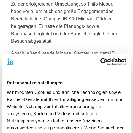
Zu der erfolgreichen Umsetzung, so Thilo Moser,
habe vor allem auch das große Engagement des
Bereichsleiters Campus IB Süd Michael Gärtner
beigetragen. Er hatte die Planungs- sowie
Bauphase begleitet und der Baustelle täglich einen
Besuch abgestattet.
Anschließend wurde Michael Gärtner und dem IB
ein überdimensionaler Schlüssel überreicht und
damit das Jugendgästehaus offiziell übergeben. Im
Gegenzug erhielten die Projektentwicklerin
Datenschutzeinstellungen
Elisabeth Koch und der Oberpolier Michael Fäth
(beide Lupp) sowie der Projektleiter Daniel Mund
Wir möchten Cookies und ähnliche Technologien sowie
(iht) als persönliches Dankeschön jeweils eine
Partner-Dienste mit Ihrer Einwilligung einsetzen, um die
Ehrenurkunde, die ihnen auf Lebzeiten ein Bett
Website-Nutzung zur Inhaltsverbesserung zu
sowie eine warme Mahlzeit in dem Gästehaus
analysieren, Karten und Videos mit solchen
sichert.
Nutzungsanalysen zu laden, unsere Anzeigen
auszuwerten und zu personalisieren. Wenn Sie auch den