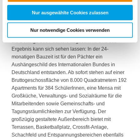
nachfolgender Buttons über Ihre Einwilligung für diese
symbolischen Schlüsselübergabe anlässlich der
Zwecke entscheiden und Ihre erteilte Einwilligung stets
Nur ausgewählte Cookies zulassen
Eröffnungsfeier.
Quelle: www.lupp.de
für die Zukunft widerrufen. Bitte beachten Sie: Ihre
Der Neubau wurde gemeinsam mit dem
etwaige Einwilligung erstreckt sich nicht auf notwendige
Nur notwendige Cookies verwenden
Internationalen Bund geplant und genaustens auf
Cookies, die erforderlich zur Bereitstellung der von Ihnen
die Belange des Pächters abgestimmt. Und das
aufgerufenen und somit gewünschten Website-
Ergebnis kann sich sehen lassen: In der 24-
Funktionen sind. Diese Cookies setzen wir aufgrund
monatigen Bauzeit ist für den Pächter ein
berechtigter Interessen und daher unabhängig von einer
Einwilligung.
Aushängeschild des Internationalen Bundes in
Deutschland entstanden. Ab sofort stehen auf einer
Bruttogeschossfläche von 8.000 Quadratmetern 192
Apartments für 384 SchülerInnen, eine Mensa mit
Großküche, Verwaltungs- und Sozialräume für die
Mitarbeitenden sowie Gemeinschafts- und
Tagungsräumlichkeiten zur Verfügung. Der
großzügig gestaltete Außenbereich bietet mit
Terrassen, Basketballplatz, Crossfit-Anlage,
Schachfeld und Entspannungsbereichen ebenfalls