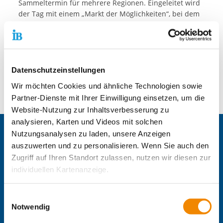
Sammeltermin für mehrere Regionen. Eingeleitet wird
der Tag mit einem „Markt der Möglichkeiten“, bei dem
das Leitbild und die Geschichte des IB,
unterschiedliche Arbeitsgruppen wie die Arbeitskreise
Politische Bildung, Green IB und weitere Initiativen
vorgestellt werden. Auch ausreichend Zeit fürs
Netzwerken ist zwischen den Einheiten und im Laufe
Datenschutzeinstellungen
des Tages möglich, um direkt neue
Wir möchten Cookies und ähnliche Technologien sowie
Kollegen*Kolleginnen kennenzulernen.
Partner-Dienste mit Ihrer Einwilligung einsetzen, um die
Website-Nutzung zur Inhaltsverbesserung zu
analysieren, Karten und Videos mit solchen
Nutzungsanalysen zu laden, unsere Anzeigen
Zentrale IB-Websites:
auszuwerten und zu personalisieren. Wenn Sie auch den
Die Internationale Arbeit des IB
Zugriff auf Ihren Standort zulassen, nutzen wir diesen zur
IB-Personalentwicklung
individuellen Kartenanzeige.
IB-Schulen
IB-Kindertageseinrichtungen
Soweit es für diese Zwecke erforderlich ist, erhalten
IB-Freiwilligendienste
Einwilligungsauswahl
unsere Partner Daten wie Ihre IP-Adresse und
Notwendig
IB-Jugendmigrationsdienste
verarbeiten diese zusammen mit Daten von anderen
IB-Online-Akademie