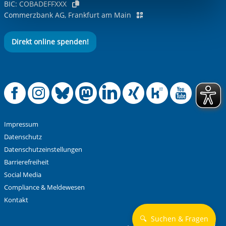
BIC:
COBADEFFXXX
Funktionen sind. Diese Cookies setzen wir aufgrund
Commerzbank AG, Frankfurt am Main
berechtigter Interessen und daher unabhängig von einer
Einwilligung.
Direkt online spenden!
Offizielle Facebook
Offizielle Instag
Offizielle Blue
Offizielle M
Offizielle
Offiziel
Offiz
Off
Impressum
Datenschutz
Datenschutzeinstellungen
Barrierefreiheit
Social Media
Compliance & Meldewesen
Kontakt
🔍
Suchen & Fragen