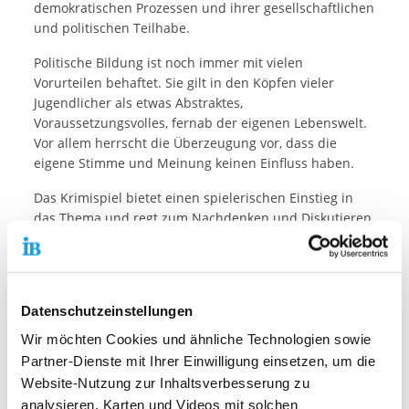
demokratischen Prozessen und ihrer gesellschaftlichen
und politischen Teilhabe.
Politische Bildung ist noch immer mit vielen
Vorurteilen behaftet. Sie gilt in den Köpfen vieler
Jugendlicher als etwas Abstraktes,
Voraussetzungsvolles, fernab der eigenen Lebenswelt.
Vor allem herrscht die Überzeugung vor, dass die
eigene Stimme und Meinung keinen Einfluss haben.
Das Krimispiel bietet einen spielerischen Einstieg in
das Thema und regt zum Nachdenken und Diskutieren
an. Die Spieler*innen erhalten einen DINA4-Umschlag,
gefüllt mit multidimensionalen Indizien rund um den
Fall. Durch technische Kniffe und digitale
Erweiterungen tauchen sie ein in Konstrukt aus
Datenschutzeinstellungen
Intrigen und Geheimnissen. Bei ihrer Spurensuche
werden sie per Chatfunktion von der Ermittlerin Lilli
Wir möchten Cookies und ähnliche Technologien sowie
begleitet, betreten virtuell die Bandräume des
Partner-Dienste mit Ihrer Einwilligung einsetzen, um die
Jugendhaus Heslach, erhalten Beweismaterial per
Website-Nutzung zur Inhaltsverbesserung zu
Email und surfen online und in Social Media, um der
analysieren, Karten und Videos mit solchen