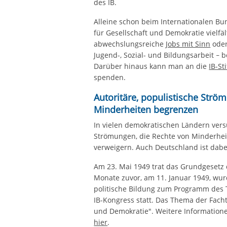
des IB.
Alleine schon beim Internationalen Bu
für Gesellschaft und Demokratie vielfäl
abwechslungsreiche
Jobs mit Sinn
oder
Jugend-, Sozial- und Bildungsarbeit
b
–
Darüber hinaus kann man an die
IB-St
spenden.
Autoritäre, populistische Strö
Minderheiten begrenzen
In vielen demokratischen Ländern versu
Strömungen, die Rechte von Minderhei
verweigern. Auch Deutschland ist dab
Am 23. Mai 1949 trat das Grundgesetz 
Monate zuvor, am 11. Januar 1949, wur
politische Bildung zum Programm des T
IB-Kongress statt. Das Thema der Facht
und Demokratie". Weitere Information
hier
.