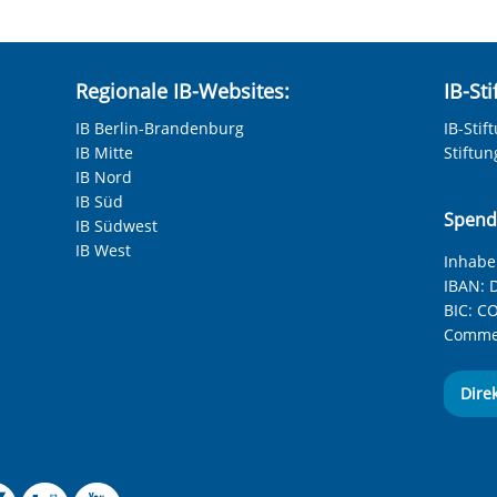
Regionale IB-Websites:
IB-St
IB Berlin-Brandenburg
IB-Stif
IB Mitte
Stiftu
IB Nord
IB Süd
Spend
IB Südwest
IB West
Inhaber
IBAN:
D
BIC:
CO
Commer
Dire