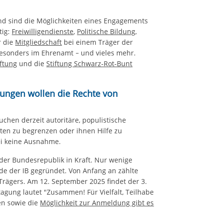
nd sind die Möglichkeiten eines Engagements
tig:
Freiwilligendienste
,
Politische Bildung
,
 die
Mitgliedschaft
bei einem Träger der
esonders im Ehrenamt
und vieles mehr.
–
iftung
und die
Stiftung Schwarz-Rot-Bunt
mungen wollen die Rechte von
chen derzeit autoritäre, populistische
ten zu begrenzen oder ihnen Hilfe zu
ei keine Ausnahme.
der Bundesrepublik in Kraft. Nur wenige
de der IB gegründet. Von Anfang an zählte
rägers. Am 12. September 2025 findet der 3.
agung lautet "Zusammen! Für Vielfalt, Teilhabe
en sowie die
Möglichkeit zur Anmeldung gibt es