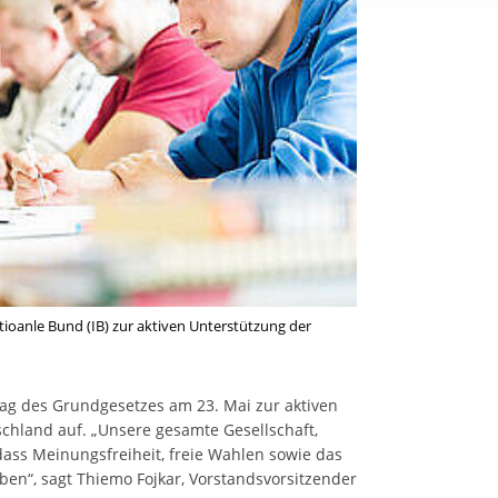
rstreckt sich nicht auf notwendige Cookies, die erforderlich zur B
n und somit gewünschten Website-Funktionen sind. Diese Cooki
ressen und daher unabhängig von einer Einwilligung.
ioanle Bund (IB) zur aktiven Unterstützung der
 Tag des Grundgesetzes am 23. Mai zur aktiven
chland auf. „Unsere gesamte Gesellschaft,
dass Meinungsfreiheit, freie Wahlen sowie das
iben“, sagt Thiemo Fojkar, Vorstandsvorsitzender