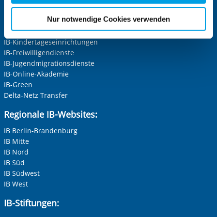
für die Zukunft widerrufen. Bitte beachten Sie: Ihre
Die Internationale Arbeit des IB
etwaige Einwilligung erstreckt sich nicht auf notwendige
Nur notwendige Cookies verwenden
IB-Personalentwicklung
Cookies, die erforderlich zur Bereitstellung der von Ihnen
IB-Schulen
aufgerufenen und somit gewünschten Website-
IB-Kindertageseinrichtungen
Funktionen sind. Diese Cookies setzen wir aufgrund
IB-Freiwilligendienste
berechtigter Interessen und daher unabhängig von einer
IB-Jugendmigrationsdienste
Einwilligung.
IB-Online-Akademie
IB-Green
Delta-Netz Transfer
Regionale IB-Websites:
IB Berlin-Brandenburg
IB Mitte
IB Nord
IB Süd
IB Südwest
IB West
IB-Stiftungen: