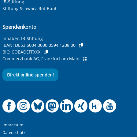
IB-Stiftung
Stiftung Schwarz-Rot-Bunt
Spendenkonto
Inhaber: IB-Stiftung
IBAN:
DE53 5004 0000 0594 1208 00
BIC:
COBADEFFXXX
Commerzbank AG, Frankfurt am Main
Direkt online spenden!
Offizielle Facebook
Offizielle Instag
Offizielle Blue
Offizielle M
Offizielle
Offiziel
Offiz
Off
Impressum
Datenschutz