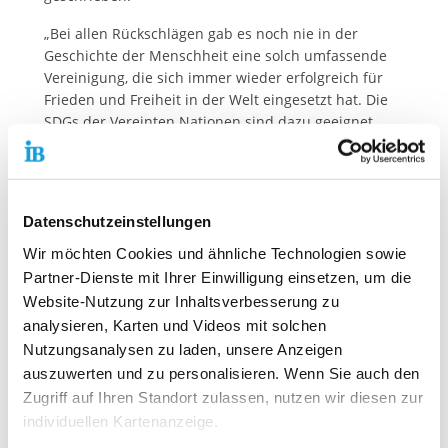
„Bei allen Rückschlägen gab es noch nie in der
Geschichte der Menschheit eine solch umfassende
Vereinigung, die sich immer wieder erfolgreich für
Frieden und Freiheit in der Welt eingesetzt hat. Die
SDGs der Vereinten Nationen sind dazu geeignet,
diesen Erfolg auch im 21. Jahrhundert fortzusetzen.
Daher unterstützen wir die UN und ihre
Nachhaltigkeitsziele mit vollem Einsatz und
wünschen zum Geburtstag weiterhin viel Erfolg und
Datenschutzeinstellungen
diplomatisches Geschick“, so der IB-
Vorstandsvorsitzende Thiemo Fojkar. Im nächsten
Wir möchten Cookies und ähnliche Technologien sowie
Jahr wird der IB erstmals einen Bericht über die
Partner-Dienste mit Ihrer Einwilligung einsetzen, um die
Umsetzung der 17 Nachhaltigkeitsziele in seinen
Website-Nutzung zur Inhaltsverbesserung zu
Geschäftsfeldern und des IB insgesamt vorlegen.
analysieren, Karten und Videos mit solchen
Nutzungsanalysen zu laden, unsere Anzeigen
auszuwerten und zu personalisieren. Wenn Sie auch den
Kontaktdaten unseres Presseteams
Zugriff auf Ihren Standort zulassen, nutzen wir diesen zur
individuellen Kartenanzeige.
Dirk Altbürger