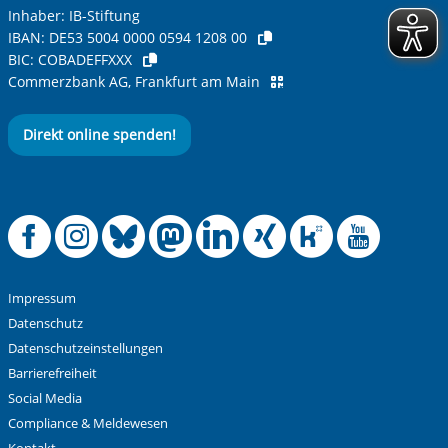
Inhaber: IB-Stiftung
IBAN:
DE53 5004 0000 0594 1208 00
BIC:
COBADEFFXXX
Commerzbank AG, Frankfurt am Main
Direkt online spenden!
Offizielle Facebook
Offizielle Instag
Offizielle Blue
Offizielle M
Offizielle
Offiziel
Offiz
Off
Impressum
Datenschutz
Datenschutzeinstellungen
Barrierefreiheit
Social Media
Compliance & Meldewesen