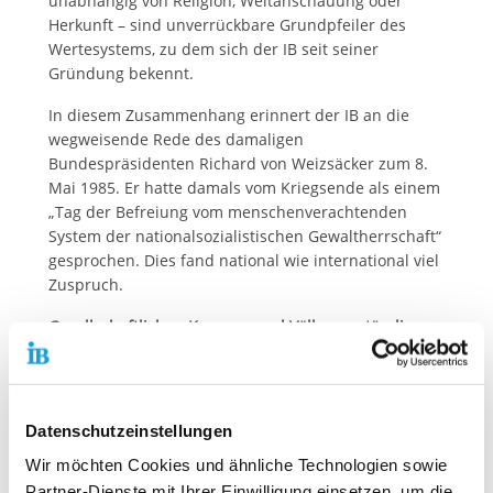
unabhängig von Religion, Weltanschauung oder
Herkunft – sind unverrückbare Grundpfeiler des
Wertesystems, zu dem sich der IB seit seiner
Gründung bekennt.
In diesem Zusammenhang erinnert der IB an die
wegweisende Rede des damaligen
Bundespräsidenten Richard von Weizsäcker zum 8.
Mai 1985. Er hatte damals vom Kriegsende als einem
„Tag der Befreiung vom menschenverachtenden
System der nationalsozialistischen Gewaltherrschaft“
gesprochen. Dies fand national wie international viel
Zuspruch.
Gesellschaftlichen Konsens und Völkerverständigung
suchen
Ausdrücklich an junge Menschen gerichtet sagte von
Weizsäcker: „Lassen Sie sich nicht hineintreiben in
Datenschutzeinstellungen
Feindschaft und Hass gegen andere Menschen,
gegen Russen oder Amerikaner, gegen Juden oder
Wir möchten Cookies und ähnliche Technologien sowie
Türken, […] gegen Schwarz oder Weiß. Lernen Sie,
Partner-Dienste mit Ihrer Einwilligung einsetzen, um die