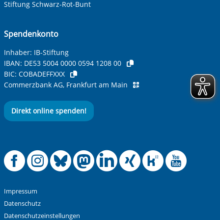
Stiftung Schwarz-Rot-Bunt
Spendenkonto
Inhaber: IB-Stiftung
IBAN:
DE53 5004 0000 0594 1208 00
BIC:
COBADEFFXXX
Commerzbank AG, Frankfurt am Main
Direkt online spenden!
Offizielle Facebook
Offizielle Instag
Offizielle Blue
Offizielle M
Offizielle
Offiziel
Offiz
Off
Impressum
Datenschutz
Datenschutzeinstellungen