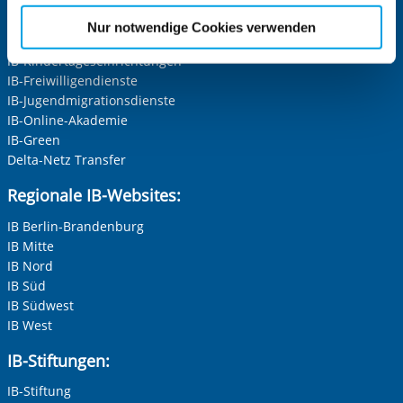
Die Internationale Arbeit des IB
etwaige Einwilligung erstreckt sich nicht auf notwendige
IB-Personalentwicklung
Nur notwendige Cookies verwenden
Cookies, die erforderlich zur Bereitstellung der von Ihnen
IB-Schulen
IB-Kindertageseinrichtungen
aufgerufenen und somit gewünschten Website-
IB-Freiwilligendienste
Funktionen sind. Diese Cookies setzen wir aufgrund
IB-Jugendmigrationsdienste
berechtigter Interessen und daher unabhängig von einer
IB-Online-Akademie
Einwilligung.
IB-Green
Delta-Netz Transfer
Regionale IB-Websites:
IB Berlin-Brandenburg
IB Mitte
IB Nord
IB Süd
IB Südwest
IB West
IB-Stiftungen:
IB-Stiftung