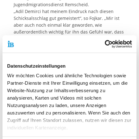
Jugendmigrationsdienst Remscheid.
„Adil Demirci hat meinem Eindruck nach diesen
Schicksalsschlag gut gemeistert“, so Fojkar. „Mir ist
aber auch noch einmal klar geworden, wie
außerordentlich wichtig für ihn das Gefühl war, dass
da in Deutschland jemand ist, der ihn unterstützt,
der auf ihn wartet und ihn nicht im Stich lässt. Das
hat mir gezeigt, wie richtig unsere Entscheidung war,
ihm und seiner Familie in dieser für alle so schweren
Datenschutzeinstellungen
Zeit zur Seite zu stehen.“ Der IB helfe schon seit
seiner Gründung Menschen in Not, erinnerte Fojkar,
Wir möchten Cookies und ähnliche Technologien sowie
gerade auch, wenn es um die eigenen
Partner-Dienste mit Ihrer Einwilligung einsetzen, um die
Mitarbeiter*innen geht.
Website-Nutzung zur Inhaltsverbesserung zu
analysieren, Karten und Videos mit solchen
Nutzungsanalysen zu laden, unsere Anzeigen
auszuwerten und zu personalisieren. Wenn Sie auch den
Kontaktdaten unseres Presseteams
Zugriff auf Ihren Standort zulassen, nutzen wir diesen zur
individuellen Kartenanzeige.
Dirk Altbürger
Pressesprecher