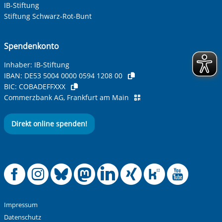
IB-Stiftung
Stiftung Schwarz-Rot-Bunt
Spendenkonto
Inhaber: IB-Stiftung
IBAN:
DE53 5004 0000 0594 1208 00
BIC:
COBADEFFXXX
Commerzbank AG, Frankfurt am Main
Direkt online spenden!
Offizielle Facebook
Offizielle Instag
Offizielle Blue
Offizielle M
Offizielle
Offiziel
Offiz
Off
Impressum
Datenschutz