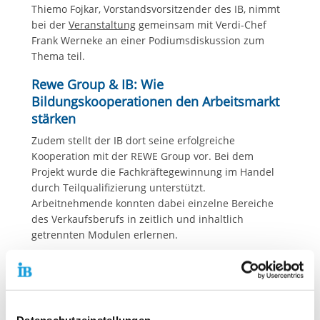
Thiemo Fojkar, Vorstandsvorsitzender des IB, nimmt
bei der
Veranstaltung
gemeinsam mit Verdi-Chef
Frank Werneke an einer Podiumsdiskussion zum
Thema teil.
Rewe Group & IB: Wie
Bildungskooperationen den Arbeitsmarkt
stärken
Zudem stellt der IB dort seine erfolgreiche
Kooperation mit der REWE Group vor. Bei dem
Projekt wurde die Fachkräftegewinnung im Handel
durch Teilqualifizierung unterstützt.
Arbeitnehmende konnten dabei einzelne Bereiche
des Verkaufsberufs in zeitlich und inhaltlich
getrennten Modulen erlernen.
Bildung ist die nachhaltigste
Wachstumsstrategie. Es kann und
Datenschutzeinstellungen