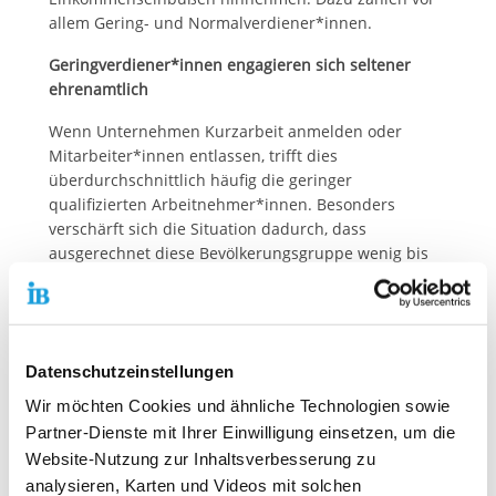
allem Gering- und Normalverdiener*innen.
Geringverdiener*innen engagieren sich seltener
ehrenamtlich
Wenn Unternehmen Kurzarbeit anmelden oder
Mitarbeiter*innen entlassen, trifft dies
überdurchschnittlich häufig die geringer
qualifizierten Arbeitnehmer*innen. Besonders
verschärft sich die Situation dadurch, dass
ausgerechnet diese Bevölkerungsgruppe wenig bis
keine finanziellen Rücklagen hat.
Daher wäre es aus Sicht des IB wichtig, dass gerade
Geringqualifizierte in den Unternehmen motiviert
werden, mehr als bisher an Weiterbildungen
Datenschutzeinstellungen
teilzunehmen. Davon würden sie selbst, das
Wir möchten Cookies und ähnliche Technologien sowie
Unternehmen und auch der Arbeitsmarkt profitieren.
Partner-Dienste mit Ihrer Einwilligung einsetzen, um die
„Unsere Befürchtung ist, dass die Pandemie die
Website-Nutzung zur Inhaltsverbesserung zu
Situation auf Jahre hinaus zementiert. Das hat Folgen
analysieren, Karten und Videos mit solchen