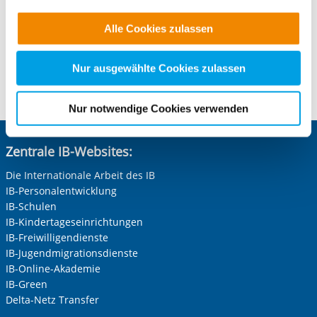
Telefon:
+49 69 94545-126
Funktionen für diese Zwecke aktiviert sind, müssen Sie
E-Mail schreiben
Alle Cookies zulassen
alle Cookie-Kategorien auswählen. Sie können mittels
nachfolgender Buttons über Ihre Einwilligung für diese
Zwecke entscheiden und Ihre erteilte Einwilligung stets
Nur ausgewählte Cookies zulassen
Kontaktformular öffnen
für die Zukunft widerrufen. Bitte beachten Sie: Ihre
etwaige Einwilligung erstreckt sich nicht auf notwendige
Nur notwendige Cookies verwenden
Cookies, die erforderlich zur Bereitstellung der von Ihnen
aufgerufenen und somit gewünschten Website-
Zentrale IB-Websites:
Funktionen sind. Diese Cookies setzen wir aufgrund
berechtigter Interessen und daher unabhängig von einer
Die Internationale Arbeit des IB
Einwilligung.
IB-Personalentwicklung
IB-Schulen
IB-Kindertageseinrichtungen
IB-Freiwilligendienste
IB-Jugendmigrationsdienste
IB-Online-Akademie
IB-Green
Delta-Netz Transfer