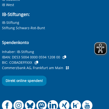
IB West
IB-Stiftungen:
IB-Stiftung
Stiftung Schwarz-Rot-Bunt
Spendenkonto
Inhaber: IB-Stiftung
IBAN:
DE53 5004 0000 0594 1208 00
BIC:
COBADEFFXXX
Commerzbank AG, Frankfurt am Main
Direkt online spenden!
Offizielle Facebook
Offizielle Instag
Offizielle Blue
Offizielle M
Offizielle
Offiziel
Offiz
Off