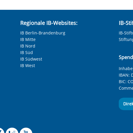
Regionale IB-Websites:
IB-St
IB Berlin-Brandenburg
IB-Stif
IB Mitte
Stiftu
IB Nord
IB Süd
Spend
IB Südwest
IB West
Inhaber
IBAN:
D
BIC:
CO
Commer
Dire