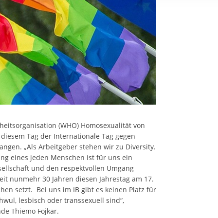
rstreckt sich nicht auf notwendige Cookies, die erforderlich zur B
n und somit gewünschten Website-Funktionen sind. Diese Cooki
ressen und daher unabhängig von einer Einwilligung.
dheitsorganisation (WHO) Homosexualität von
an diesem Tag der Internationale Tag gegen
angen. „Als Arbeitgeber stehen wir zu Diversity.
ung eines jeden Menschen ist für uns ein
esellschaft und den respektvollen Umgang
seit nunmehr 30 Jahren diesen Jahrestag am 17.
en setzt. Bei uns im IB gibt es keinen Platz für
ul, lesbisch oder transsexuell sind“,
nde Thiemo Fojkar.