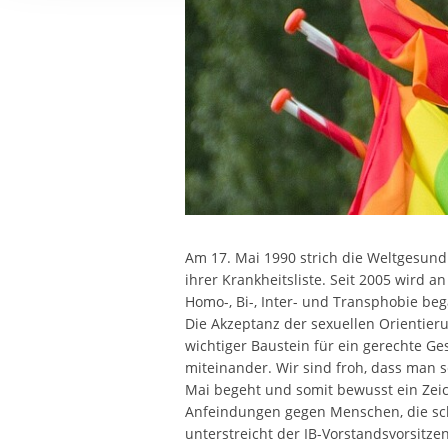
Ihre etwaige Einwilligung e
der von Ihnen aufgerufene
aufgrund berechtigter Inte
Am 17. Mai 1990 strich die Weltgesun
ihrer Krankheitsliste. Seit 2005 wird 
Homo-, Bi-, Inter- und Transphobie beg
Die Akzeptanz der sexuellen Orientier
wichtiger Baustein für ein gerechte G
miteinander. Wir sind froh, dass man 
Mai begeht und somit bewusst ein Zeich
Anfeindungen gegen Menschen, die schw
unterstreicht der IB-Vorstandsvorsitze