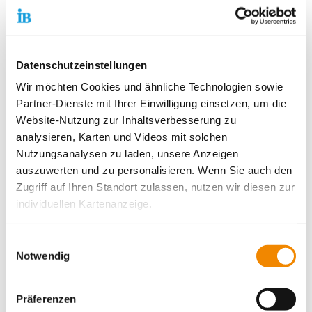
nicht viel Geld zur Verfügung. Dann
sollten sie sich wenigstens keine
Gedanken darüber machen müssen,
Datenschutzeinstellungen
ob sie sich die Fahrt zur Einsatzstelle
Wir möchten Cookies und ähnliche Technologien sowie
leisten können. Wer sich freiwillig für
Partner-Dienste mit Ihrer Einwilligung einsetzen, um die
unsere Gesellschaft engagiert,
Website-Nutzung zur Inhaltsverbesserung zu
verdient nicht nur ein freundliches
analysieren, Karten und Videos mit solchen
‚Danke‘, sondern echte Unterstützung.
Nutzungsanalysen zu laden, unsere Anzeigen
auszuwerten und zu personalisieren. Wenn Sie auch den
Thiemo Fojkar, Vorstandsvorsitzender des
Zugriff auf Ihren Standort zulassen, nutzen wir diesen zur
IB
individuellen Kartenanzeige.
Am 5. Dezember macht der IB gemeinsam mit
Soweit es für diese Zwecke erforderlich ist, erhalten
Einwilligungsauswahl
Freiwilligen, Trägern und Einsatzstellen von
unsere Partner Daten wie Ihre IP-Adresse und
Notwendig
Freiwilligendiensten öffentlich auf die Aktion
verarbeiten diese zusammen mit Daten von anderen
aufmerksam und fordert mehr (monetäre)
Websites. Die Partner erkennen mitunter auch, wenn Sie
Anerkennung und Wertschätzung für die
Präferenzen
zum Website-Besuch verschiedene Geräte verwenden,
Freiwilligen. Unter dem Hashtag