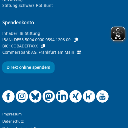
Stiftung Schwarz-Rot-Bunt
Spendenkonto
Inhaber: IB-Stiftung
IBAN:
DE53 5004 0000 0594 1208 00
BIC:
COBADEFFXXX
Commerzbank AG, Frankfurt am Main
Direkt online spenden!
Offizielle Facebook
Offizielle Instag
Offizielle Blue
Offizielle M
Offizielle
Offiziel
Offiz
Off
Impressum
Datenschutz