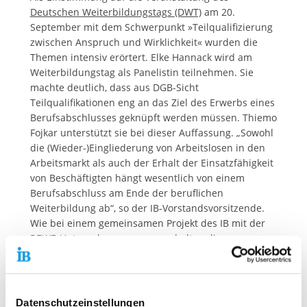
Deutschen Weiterbildungstags (DWT)
am 20.
September mit dem Schwerpunkt »Teilqualifizierung
zwischen Anspruch und Wirklichkeit« wurden die
Themen intensiv erörtert. Elke Hannack wird am
Weiterbildungstag als Panelistin teilnehmen. Sie
machte deutlich, dass aus DGB-Sicht
Teilqualifikationen eng an das Ziel des Erwerbs eines
Berufsabschlusses geknüpft werden müssen. Thiemo
Fojkar unterstützt sie bei dieser Auffassung. „Sowohl
die (Wieder-)Eingliederung von Arbeitslosen in den
Arbeitsmarkt als auch der Erhalt der Einsatzfähigkeit
von Beschäftigten hängt wesentlich von einem
Berufsabschluss am Ende der beruflichen
Weiterbildung ab“, so der IB-Vorstandsvorsitzende.
Wie bei einem gemeinsamen Projekt des IB mit der
REWE-Unternehmensgruppe erhalten die
Teilnehmenden von den Unternehmen die
arbeitsrechtliche Zusage, nach erfolgreicher
Teilnahme auf eigenen Wunsch die restlichen
Teilqualifizierungen absolvieren zu können. Solche
Datenschutzeinstellungen