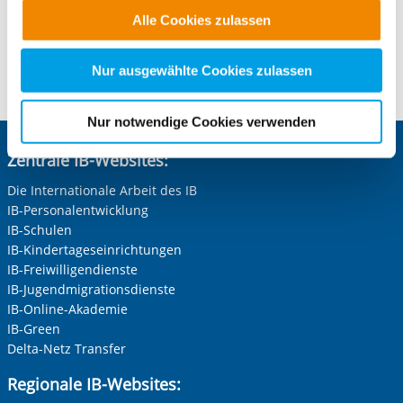
E-Mail schreiben
Funktionen für diese Zwecke aktiviert sind, müssen Sie
Alle Cookies zulassen
alle Cookie-Kategorien auswählen. Sie können mittels
nachfolgender Buttons über Ihre Einwilligung für diese
Kontaktformular öffnen
Zwecke entscheiden und Ihre erteilte Einwilligung stets
Nur ausgewählte Cookies zulassen
für die Zukunft widerrufen. Bitte beachten Sie: Ihre
etwaige Einwilligung erstreckt sich nicht auf notwendige
Nur notwendige Cookies verwenden
Cookies, die erforderlich zur Bereitstellung der von Ihnen
aufgerufenen und somit gewünschten Website-
Zentrale IB-Websites:
Funktionen sind. Diese Cookies setzen wir aufgrund
Die Internationale Arbeit des IB
berechtigter Interessen und daher unabhängig von einer
IB-Personalentwicklung
Einwilligung.
IB-Schulen
IB-Kindertageseinrichtungen
IB-Freiwilligendienste
IB-Jugendmigrationsdienste
IB-Online-Akademie
IB-Green
Delta-Netz Transfer
Regionale IB-Websites: