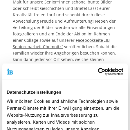
Malt für unsere Senior*innen schöne, bunte Bilder
oder schreibt Geschichten und Briefe! Lasst eurer
Kreativität freien Lauf und schenkt durch diese
Abwechslung Freude und Aufmunterung! Neben der
Verteilung der Bilder, werden wir alle Einsendungen
fotografieren und am Ende der Aktion im Rahmen
einer Collage sowie auf unserer
Facebookseite „IB
Seniorenarbeit Chemnitz“
veröffentlichen. Sobald die
Familien wieder ihre Angehörigen besuchen können,
kann dann jeder vor Ort sehen, welche kleinen
Künstler*innen mit ihren Glücksbildern Freude in
dieser besonderen Zeit verbreitet haben.
Das fertige Bild kann an folgende Adressen geschickt
werden:
Datenschutzeinstellungen
Post: IB Seniorenzentrum „Emanuel Gottlieb
Wir möchten Cookies und ähnliche Technologien sowie
Flemming“, Flemmingstraße 8, 09116 Chemnitz
Partner-Dienste mit Ihrer Einwilligung einsetzen, um die
E-Mail: christin.flechsig@ib.de
Website-Nutzung zur Inhaltsverbesserung zu
analysieren, Karten und Videos mit solchen
Bitte vergesst nicht euren Namen, Alter und
Nutzungsanalysen zu laden, unsere Anzeigen