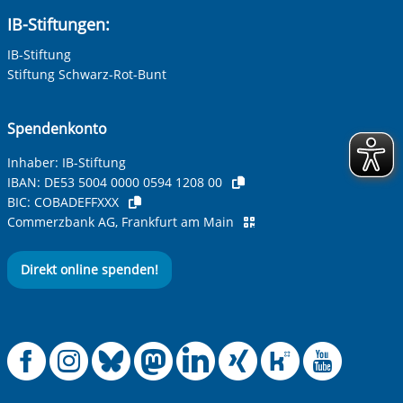
IB-Stiftungen:
IB-Stiftung
Stiftung Schwarz-Rot-Bunt
Spendenkonto
Inhaber: IB-Stiftung
IBAN:
DE53 5004 0000 0594 1208 00
BIC:
COBADEFFXXX
Commerzbank AG, Frankfurt am Main
Direkt online spenden!
Offizielle Facebook
Offizielle Instag
Offizielle Blue
Offizielle M
Offizielle
Offiziel
Offiz
Off