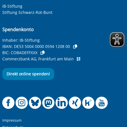
IB-Stiftung
Stiftung Schwarz-Rot-Bunt
Spendenkonto
Inhaber: IB-Stiftung
IBAN:
DE53 5004 0000 0594 1208 00
BIC:
COBADEFFXXX
Commerzbank AG, Frankfurt am Main
Direkt online spenden!
Offizielle Facebook
Offizielle Instag
Offizielle Blue
Offizielle M
Offizielle
Offiziel
Offiz
Off
Impressum