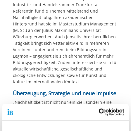
Industrie- und Handelskammer Frankfurt als
Referentin für die Themen Mittelstand und
Nachhaltigkeit tätig. Ihren akademischen
Hintergrund hat sie im Masterstudium Management
(M. Sc.) an der Julius-Maximilians-Universität
Würzburg erworben. Auch jenseits ihrer beruflichen
Tätigkeit bringt sich Vetter aktiv ein: In mehreren
Vereinen – unter anderem beim Bildungsverein
Legmon – engagiert sie sich ehrenamtlich für mehr
Bildungsgerechtigkeit. Zudem interessiert sie sich für
aktuelle wirtschaftliche, gesellschaftliche und
ökologische Entwicklungen sowie für Kunst und
Kultur im internationalen Kontext.
Überzeugung, Strategie und neue Impulse
„Nachhaltigkeit ist nicht nur ein Ziel, sondern eine
Denkweise“, sagt Cindy Vetter. „Diese Denkweise
möchte ich im IB weiter voranbringen – ganz konkret
durch die Entwicklung praktischer Maßnahmen, aber
auch durch die Förderung eines nachhaltigen