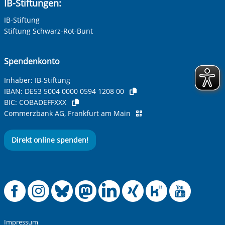
IB-Stiftungen:
IB-Stiftung
Stiftung Schwarz-Rot-Bunt
Spendenkonto
Inhaber: IB-Stiftung
IBAN:
DE53 5004 0000 0594 1208 00
BIC:
COBADEFFXXX
Commerzbank AG, Frankfurt am Main
Direkt online spenden!
Offizielle Facebook
Offizielle Instag
Offizielle Blue
Offizielle M
Offizielle
Offiziel
Offiz
Off
Impressum