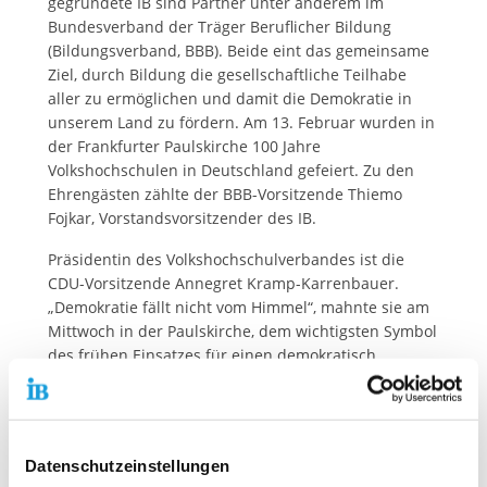
gegründete IB sind Partner unter anderem im
Bundesverband der Träger Beruflicher Bildung
(Bildungsverband, BBB). Beide eint das gemeinsame
Ziel, durch Bildung die gesellschaftliche Teilhabe
aller zu ermöglichen und damit die Demokratie in
unserem Land zu fördern. Am 13. Februar wurden in
der Frankfurter Paulskirche 100 Jahre
Volkshochschulen in Deutschland gefeiert. Zu den
Ehrengästen zählte der BBB-Vorsitzende Thiemo
Fojkar, Vorstandsvorsitzender des IB.
Präsidentin des Volkshochschulverbandes ist die
CDU-Vorsitzende Annegret Kramp-Karrenbauer.
„Demokratie fällt nicht vom Himmel“, mahnte sie am
Mittwoch in der Paulskirche, dem wichtigsten Symbol
des frühen Einsatzes für einen demokratisch
verfassten Staat in Deutschland. „Wir müssen täglich
an ihr arbeiten“, fuhr sie fort. Dieser Erkenntnis trägt
auch der IB mit seinen zahlreichen Angeboten der
politischen Bildung als Querschnittsaufgabe in allen
Datenschutzeinstellungen
Arbeitsfeldern und als Partner der Bundeszentrale