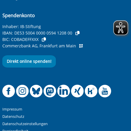
Spendenkonto
Inhaber: IB-Stiftung
IBAN:
DE53 5004 0000 0594 1208 00
BIC:
COBADEFFXXX
Commerzbank AG, Frankfurt am Main
Direkt online spenden!
Offizielle Facebook
Offizielle Instag
Offizielle Blue
Offizielle M
Offizielle
Offiziel
Offiz
Off
Impressum
Datenschutz
Datenschutzeinstellungen