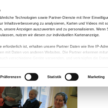
n
hnliche Technologien sowie Partner-Dienste mit Ihrer Einwilligu
orte & Angebote
Presse & Themen
Jobs & Karriere
r Inhaltsverbesserung zu analysieren, Karten und Videos mit s
n, unsere Anzeigen auszuwerten und zu personalisieren. Wenn 
 zulassen, nutzen wir diesen zur individuellen Kartenanzeige.
 erforderlich ist, erhalten unsere Partner Daten wie Ihre IP-Adr
eberuf muss
n mit Daten von anderen Websites. Die Partner erkennen mitun
uch verschiedene Geräte verwenden, und verknüpfen die Date
den“
kann die Datenübertragung in Drittländer (insb. die USA) nicht
rt ist kein der EU gleichwertiges Datenschutzniveau gewährlei
hre Daten führen kann.
Präferenzen
Statistik
Marketing
 in unseren
Datenschutzhinweisen
und in unserer
Cookie-Über
site-Funktionen für diese Zwecke aktiviert sind, müssen Sie al
können mittels nachfolgender Buttons über Ihre Einwilligung für
 erteilte Einwilligung stets für die Zukunft widerrufen. Bitte be