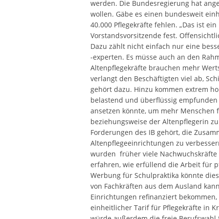
werden. Die Bundesregierung hat angek
wollen. Gäbe es einen bundesweit einh
40.000 Pflegekräfte fehlen. „Das ist ein 
Vorstandsvorsitzende fest. Offensichtli
Dazu zählt nicht einfach nur eine bes
-experten. Es müsse auch an den Rah
Altenpflegekräfte brauchen mehr Wert
verlangt den Beschäftigten viel ab, Sc
gehört dazu. Hinzu kommen extrem hoh
belastend und überflüssig empfunden 
ansetzen könnte, um mehr Menschen fü
beziehungsweise der Altenpflegerin zu 
Forderungen des IB gehört, die Zusa
Altenpflegeeinrichtungen zu verbessern
wurden früher viele Nachwuchskräfte
erfahren, wie erfüllend die Arbeit für
Werbung für Schulpraktika könnte dies
von Fachkräften aus dem Ausland kann 
Einrichtungen refinanziert bekommen, 
einheitlicher Tarif für Pflegekräfte i
würde außerdem die freie Berufswahl fö