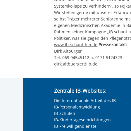
Systemkollaps zu verhindern“, so Fojka
Wir stehen gerne mit unserer Erfahrung
selbst Träger mehrerer Seniorenheime 
eigenen Medizinischen Akademie in Bau
Rahmen seiner Kampagne „IB schaut hin!
Politiker, was sie gegen den Pflegenot
www.ib-schaut-hin.de
Pressekontakt:
Dirk Altbürger
Tel. 069 94545112 u. 0171 5124323
dirk.altbuerger@ib.de
Zentrale IB-Websites:
Die Internationale Arbeit des IB
IB-Personalentwicklung
IB-Schulen
IB-Kindertageseinrichtungen
IB-Freiwilligendienste