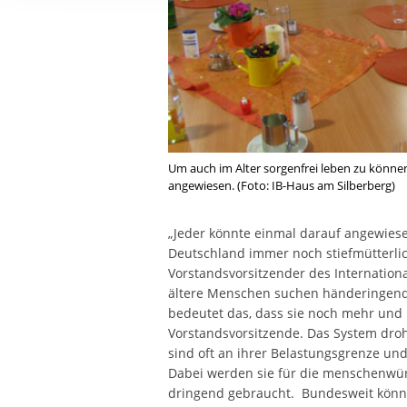
Ihre etwaige Einwilligung e
der von Ihnen aufgerufene
aufgrund berechtigter Inte
Um auch im Alter sorgenfrei leben zu können
angewiesen. (Foto: IB-Haus am Silberberg)
„Jeder könnte einmal darauf angewiese
Deutschland immer noch stiefmütterlic
Vorstandsvorsitzender des Internationa
ältere Menschen suchen händeringend n
bedeutet das, dass sie noch mehr und 
Vorstandsvorsitzende. Das System drohe
sind oft an ihrer Belastungsgrenze und
Dabei werden sie für die menschenwür
dringend gebraucht. Bundesweit können