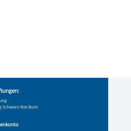
iftungen:
tung
ng Schwarz-Rot-Bunt
enkonto