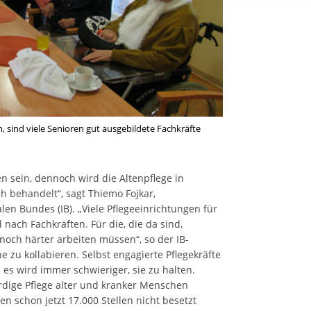
rstreckt sich nicht auf notwendige Cookies, die erforderlich zur B
n und somit gewünschten Website-Funktionen sind. Diese Cooki
ressen und daher unabhängig von einer Einwilligung.
, sind viele Senioren gut ausgebildete Fachkräfte
n sein, dennoch wird die Altenpflege in
h behandelt“, sagt Thiemo Fojkar,
len Bundes (IB). „Viele Pflegeeinrichtungen für
ach Fachkräften. Für die, die da sind,
noch härter arbeiten müssen“, so der IB-
 zu kollabieren. Selbst engagierte Pflegekräfte
 es wird immer schwieriger, sie zu halten.
dige Pflege alter und kranker Menschen
 schon jetzt 17.000 Stellen nicht besetzt