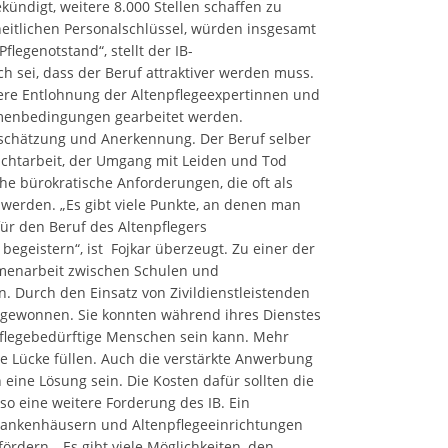
ündigt, weitere 8.000 Stellen schaffen zu
eitlichen Personalschlüssel, würden insgesamt
Pflegenotstand“, stellt der IB-
ch sei, dass der Beruf attraktiver werden muss.
sere Entlohnung der Altenpflegeexpertinnen und
menbedingungen gearbeitet werden.
schätzung und Anerkennung. Der Beruf selber
hichtarbeit, der Umgang mit Leiden und Tod
e bürokratische Anforderungen, die oft als
werden. „Es gibt viele Punkte, an denen man
r den Beruf des Altenpflegers
begeistern“, ist Fojkar überzeugt. Zu einer der
mmenarbeit zwischen Schulen und
. Durch den Einsatz von Zivildienstleistenden
 gewonnen. Sie konnten während ihres Dienstes
 pflegebedürftige Menschen sein kann. Mehr
e Lücke füllen. Auch die verstärkte Anwerbung
eine Lösung sein. Die Kosten dafür sollten die
so eine weitere Forderung des IB. Ein
n Krankenhäusern und Altenpflegeeinrichtungen
rdern. „Es gibt viele Möglichkeiten, den